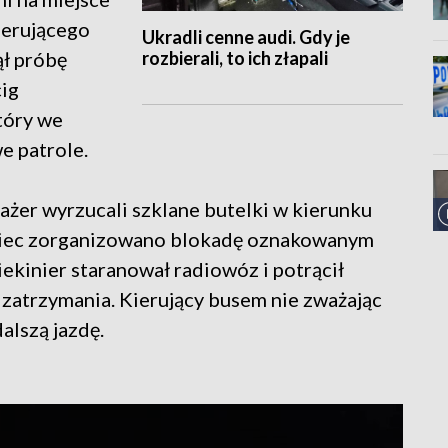
ierującego
Ukradli cenne audi. Gdy je
rozbierali, to ich złapali
ął próbę
cig
tóry we
e patrole.
sażer wyrzucali szklane butelki w kierunku
wiec zorganizowano blokadę oznakowanym
inier staranował radiowóz i potrącił
 zatrzymania. Kierujący busem nie zważając
lszą jazdę.