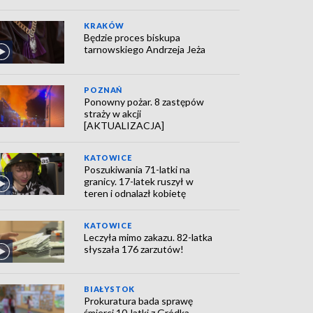
KRAKÓW
Będzie proces biskupa
tarnowskiego Andrzeja Jeża
POZNAŃ
Ponowny pożar. 8 zastępów
straży w akcji
[AKTUALIZACJA]
KATOWICE
Poszukiwania 71-latki na
granicy. 17-latek ruszył w
teren i odnalazł kobietę
KATOWICE
Leczyła mimo zakazu. 82-latka
słyszała 176 zarzutów!
BIAŁYSTOK
Prokuratura bada sprawę
śmierci 10-latki z Gródka