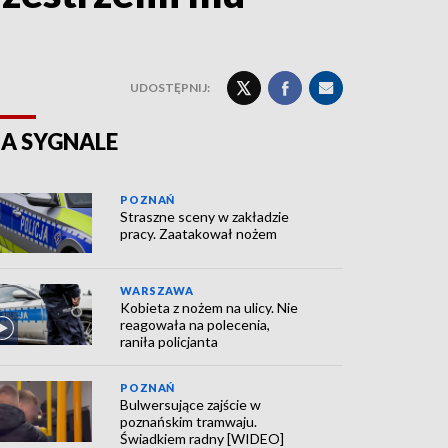
UDOSTĘPNIJ:
A SYGNALE
POZNAŃ
Straszne sceny w zakładzie
pracy. Zaatakował nożem
WARSZAWA
Kobieta z nożem na ulicy. Nie
reagowała na polecenia,
raniła policjanta
POZNAŃ
Bulwersujące zajście w
poznańskim tramwaju.
Świadkiem radny [WIDEO]