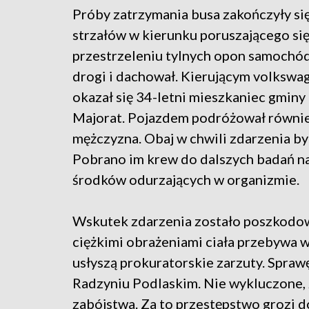
Próby zatrzymania busa zakończyły s
strzałów w kierunku poruszającego się
przestrzeleniu tylnych opon samochód
drogi i dachował. Kierującym volksw
okazał się 34-letni mieszkaniec gminy
Majorat. Pojazdem podróżował równie
mężczyzna. Obaj w chwili zdarzenia byl
Pobrano im krew do dalszych badań n
środków odurzających w organizmie.
Wskutek zdarzenia zostało poszkodowa
ciężkimi obrażeniami ciała przebywa w
usłyszą prokuratorskie zarzuty. Spra
Radzyniu Podlaskim. Nie wykluczone, 
zabójstwa. Za to przestępstwo grozi d