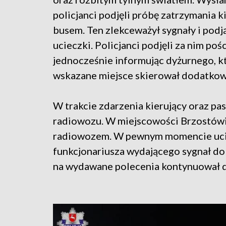
policjanci podjęli próbę zatrzymania k
busem. Ten zlekceważył sygnały i podj
ucieczki. Policjanci podjęli za nim poś
jednocześnie informując dyżurnego, k
wskazane miejsce skierował dodatkow
W trakcie zdarzenia kierujący oraz pa
radiowozu. W miejscowości Brzostó
radiowozem. W pewnym momencie uciek
funkcjonariusza wydającego sygnał do
na wydawane polecenia kontynuował da