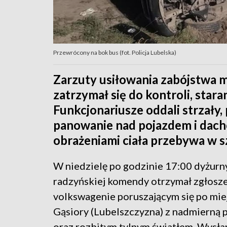
Przewrócony na bok bus (fot. Policja Lubelska)
Zarzuty usiłowania zabójstwa m
zatrzymał się do kontroli, stara
Funkcjonariusze oddali strzały,
panowanie nad pojazdem i dach
obrażeniami ciała przebywa w sz
W niedzielę po godzinie 17:00 dyżurn
radzyńskiej komendy otrzymał zgłosze
volkswagenie poruszającym się po mi
Gąsiory (Lubelszczyzna) z nadmierną 
oraz rozbitym tylnym światłem. Wysłan