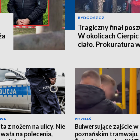
BYDGOSZCZ
Tragiczny finał pos
ża
W okolicach Cierpic 
ciało. Prokuratura 
kobieta miała obraże
wideo]
AWA
POZNAŃ
ta z nożem na ulicy. Nie
Bulwersujące zajście w
wała na polecenia,
poznańskim tramwaju.