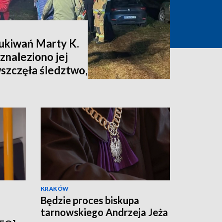
zukiwań Marty K.
znaleziono jej
wszczęła śledztwo,
nia [zdjęcia,
KRAKÓW
Będzie proces biskupa
tarnowskiego Andrzeja Jeża