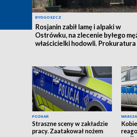
BYDGOSZCZ
Rosjanin zabił lamę i alpaki w
Ostrówku, na zlecenie byłego mę
właścicielki hodowli. Prokuratura
wysłała akt oskarżenia!
POZNAŃ
WARSZ
Straszne sceny w zakładzie
Kobie
pracy. Zaatakował nożem
reago