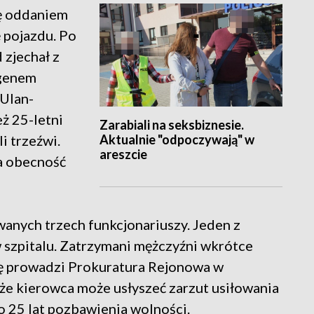
ię oddaniem
 pojazdu. Po
 zjechał z
agenem
 Ulan-
ż 25-letni
Zarabiali na seksbiznesie.
Aktualnie "odpoczywają" w
i trzeźwi.
areszcie
a obecność
nych trzech funkcjonariuszy. Jeden z
 szpitalu. Zatrzymani mężczyźni wkrótce
wę prowadzi Prokuratura Rejonowa w
że kierowca może usłyszeć zarzut usiłowania
o 25 lat pozbawienia wolności.