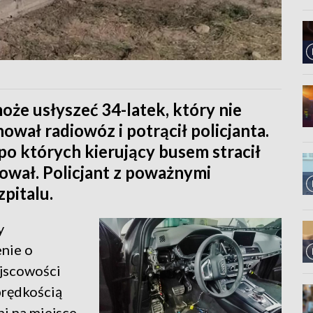
oże usłyszeć 34-latek, który nie
nował radiowóz i potrącił policjanta.
 po których kierujący busem stracił
ował. Policjant z poważnymi
pitalu.
y
nie o
ejscowości
prędkością
i na miejsce