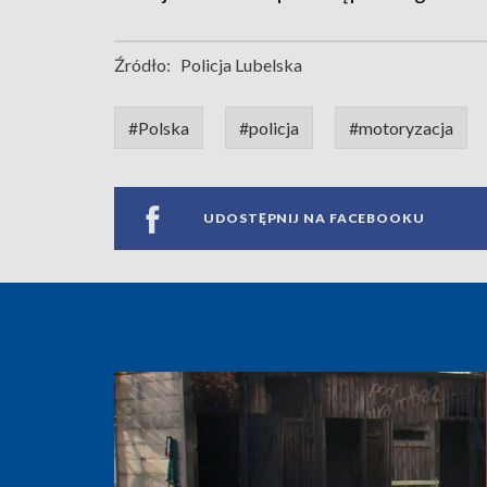
Źródło:
Policja Lubelska
#Polska
#policja
#motoryzacja
UDOSTĘPNIJ NA FACEBOOKU