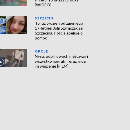
[WIDEO]
SZCZECIN
To już tydzień od zaginięcia
17-letniej Julii Szymczak ze
Szczecina. Policja apeluje o
pomoc
OPOLE
Nysa: pobili dwóch mężczyzn i
wszystko nagrali. Teraz grozi
im więzienie [FILM]