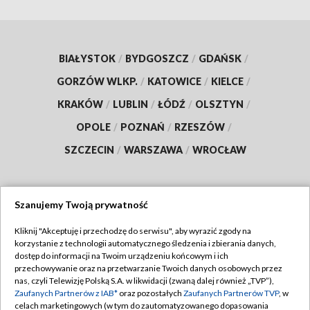
BIAŁYSTOK
/
BYDGOSZCZ
/
GDAŃSK
/
GORZÓW WLKP.
/
KATOWICE
/
KIELCE
/
KRAKÓW
/
LUBLIN
/
ŁÓDŹ
/
OLSZTYN
/
OPOLE
/
POZNAŃ
/
RZESZÓW
/
SZCZECIN
/
WARSZAWA
/
WROCŁAW
Szanujemy Twoją prywatność
Dołącz do nas:
Kliknij "Akceptuję i przechodzę do serwisu", aby wyrazić zgody na
korzystanie z technologii automatycznego śledzenia i zbierania danych,
TVP
dostęp do informacji na Twoim urządzeniu końcowym i ich
Abonament TVP
przechowywanie oraz na przetwarzanie Twoich danych osobowych przez
Regulamin TVP
nas, czyli Telewizję Polską S.A. w likwidacji (zwaną dalej również „TVP”),
Emisja w TVP
Polityka prywatności
Zaufanych Partnerów z IAB*
oraz pozostałych
Zaufanych Partnerów TVP
, w
celach marketingowych (w tym do zautomatyzowanego dopasowania