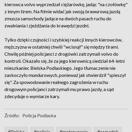
kierowca volvo wyprzedzał ciężarówkę, jadąc "na czołówkę"
z innym tirem. Na filmie widać jak swoją brawurową jazdą
zmusza samochody jadące na dwóch pasach ruchu do
zwalniania i zjeżdżania do krawędzi jezdni.
Tylko dzięki czujności i szybkiej reakcji innych kierowców,
mężczyzna w ostatniej chwili "wcisnął" się między tirami.
Chwilę później policjanci z drogówki zatrzymali volvo do
kontroli. Okazało się, że za jego kierownicą siedział 64-letni
mieszkaniec Bielska Podlaskiego. Jego tłumaczenie nie
zaskoczyło mundurowych, ponieważ jak stwierdził "spieszył
się". Za spowodowanie realnego zagrożenia w ruchu
drogowym policjanci zatrzymali mu prawo jazdy, a sąd
zdecyduje o wymiarze kary.
Źródło:
Policja Podlaska
#Polska
#policja
#motoryzacja
#wypadek