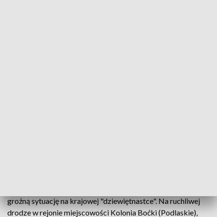
Jechał "na czołówkę" z tirem
O mały włos nie doszło do tragicznego wypadku na
krajowej "dziewiętnastce". 64-letni kierowca volvo
wyprzedzał "na czołówkę" i zmusił innych
kierowców do hamowania oraz zjeżdżania do
krawędzi jezdni. Tę mrożącą krew w żyłach sytuację
zarejestrowała kamera radiowozu grupy SPEED.
Kamera nieoznakowanego radiowozu nagrała niezwykle
groźną sytuację na krajowej "dziewiętnastce". Na ruchliwej
drodze w rejonie miejscowości Kolonia Boćki (Podlaskie),