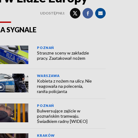
UDOSTĘPNIJ:
A SYGNALE
POZNAŃ
Straszne sceny w zakładzie
pracy. Zaatakował nożem
WARSZAWA
Kobieta z nożem na ulicy. Nie
reagowała na polecenia,
raniła policjanta
POZNAŃ
Bulwersujące zajście w
poznańskim tramwaju.
Świadkiem radny [WIDEO]
KRAKÓW