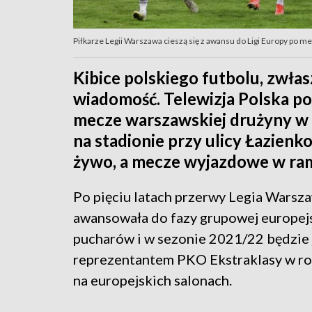
Piłkarze Legii Warszawa cieszą się z awansu do Ligi Europy po me
Kibice polskiego futbolu, zwłas
wiadomość. Telewizja Polska p
mecze warszawskiej drużyny w 
na stadionie przy ulicy Łazienk
żywo, a mecze wyjazdowe w ram
Po pięciu latach przerwy Legia Warsz
awansowała do fazy grupowej europej
pucharów i w sezonie 2021/22 będzie
reprezentantem PKO Ekstraklasy w r
na europejskich salonach.