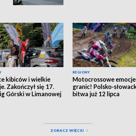
Y
REGIONY
ce kibiców i wielkie
Motocrossowe emocje
e. Zakończył się 17.
granic! Polsko-słowac
g Górski w Limanowej
bitwa już 12 lipca
ZOBACZ WIĘCEJ