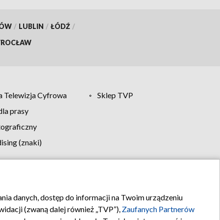
KÓW
/
LUBLIN
/
ŁÓDŹ
/
ROCŁAW
 Telewizja Cyfrowa
Sklep TVP
la prasy
tograficzny
sing (znaki)
klamy
Kontakt
rania danych, dostęp do informacji na Twoim urządzeniu
idacji (zwaną dalej również „TVP”),
Zaufanych Partnerów