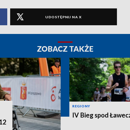
UDOSTĘPNIJ NA X
ZOBACZ TAKŻE
REGIONY
IV Bieg spod Ławec
 12