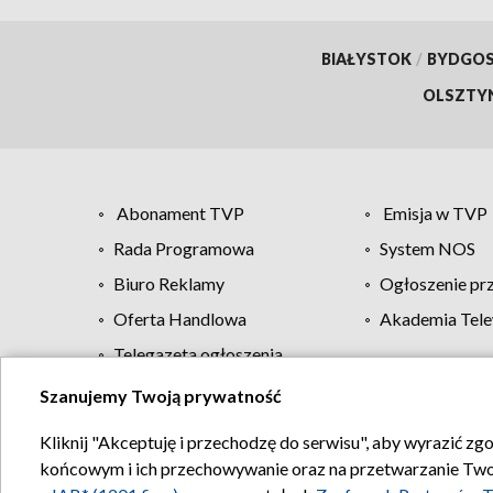
BIAŁYSTOK
/
BYDGO
OLSZTY
Abonament TVP
Emisja w TVP
Rada Programowa
System NOS
Biuro Reklamy
Ogłoszenie pr
Oferta Handlowa
Akademia Tele
Telegazeta ogłoszenia
Szanujemy Twoją prywatność
Regulamin TVP
Kliknij "Akceptuję i przechodzę do serwisu", aby wyrazić zg
końcowym i ich przechowywanie oraz na przetwarzanie Twoich