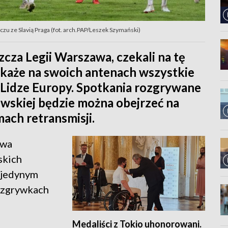
czu ze Slavią Praga (fot. arch.PAP/Leszek Szymański)
zcza Legii Warszawa, czekali na tę
okaże na swoich antenach wszystkie
Lidze Europy. Spotkania rozgrywane
owskiej będzie można obejrzeć na
ach retransmisji.
awa
skich
 jedynym
ozgrywkach
Medaliści z Tokio uhonorowani.