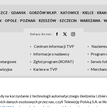
SZCZ
/
GDAŃSK
/
GORZÓW WLKP.
/
KATOWICE
/
KIELCE
/
KRA
N
/
OPOLE
/
POZNAŃ
/
RZESZÓW
/
SZCZECIN
/
WARSZAWA
/
W
Dołącz do nas:
Centrum informacji TVP
Naziemna
Informacje o nadawcy
Program d
zetargowe
Zgłoś program (ROPAT)
Serwis fo
wizyjna
Kariera w TVP
Merchandi
Polityka prywatności
Moje zgody
Pomoc
Biuro re
ody na korzystanie z technologii automatycznego śledzenia i zbie
 danych osobowych przez nas, czyli Telewizję Polską S.A. w likw