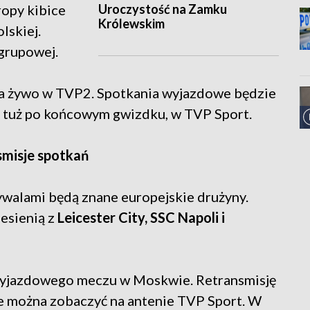
Uroczystość na Zamku
opy kibice
Królewskim
lskiej.
grupowej.
a żywo w TVP2. Spotkania wyjazdowe będzie
, tuż po końcowym gwizdku, w TVP Sport.
smisje spotkań
rywalami będą znane europejskie drużyny.
jesienią z
Leicester City, SSC Napoli i
 wyjazdowego meczu w Moskwie. Retransmisję
ie można zobaczyć na antenie TVP Sport. W