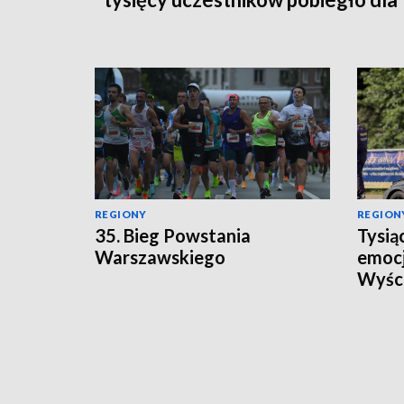
Bohaterów!
REGIONY
REGION
35. Bieg Powstania
Tysią
Warszawskiego
emocj
Wyści