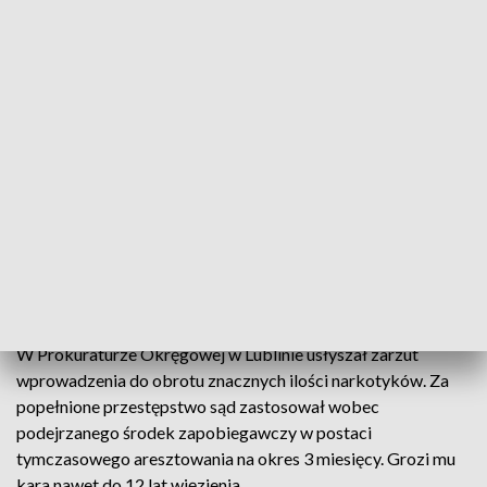
mefedronu. Narkotyki były szczelnie zapakowane,
przygotowane do dalszej dystrybucji i wkrótce miały trafić
na rynek.
Miał wcześniej kłopoty
Mężczyzna został zatrzymany i osadzony w policyjnym
areszcie. Na poczet przyszłych kar funkcjonariusze
zabezpieczyli należacą do niego toyotę, telefony komórkowe
oraz pieniądze. 22-latek notowany był w przeszłości za
groźby karalne, znieważenie i naruszenie nietykalności
funkcjonariusza.
W Prokuraturze Okręgowej w Lublinie usłyszał zarzut
wprowadzenia do obrotu znacznych ilości narkotyków. Za
popełnione przestępstwo sąd zastosował wobec
podejrzanego środek zapobiegawczy w postaci
tymczasowego aresztowania na okres 3 miesięcy. Grozi mu
kara nawet do 12 lat więzienia.