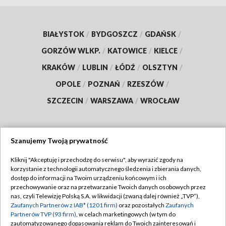
BIAŁYSTOK
/
BYDGOSZCZ
/
GDAŃSK
/
GORZÓW WLKP.
/
KATOWICE
/
KIELCE
/
KRAKÓW
/
LUBLIN
/
ŁÓDŹ
/
OLSZTYN
/
OPOLE
/
POZNAŃ
/
RZESZÓW
/
SZCZECIN
/
WARSZAWA
/
WROCŁAW
Szanujemy Twoją prywatność
Dołącz do nas:
Kliknij "Akceptuję i przechodzę do serwisu", aby wyrazić zgody na
korzystanie z technologii automatycznego śledzenia i zbierania danych,
TVP
dostęp do informacji na Twoim urządzeniu końcowym i ich
Abonament TVP
przechowywanie oraz na przetwarzanie Twoich danych osobowych przez
Regulamin TVP
nas, czyli Telewizję Polską S.A. w likwidacji (zwaną dalej również „TVP”),
Emisja w TVP
Polityka prywatności
Zaufanych Partnerów z IAB* (1201 firm)
oraz pozostałych
Zaufanych
Partnerów TVP (93 firm)
, w celach marketingowych (w tym do
Centrum informacji TVP
Moje zgody
zautomatyzowanego dopasowania reklam do Twoich zainteresowań i