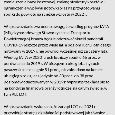
zmniejszenie bazy kosztowej, zmianę struktury kosztów i
ograniczenie wypływu gotówki oraz na przygotowaniu
spółki do powrotu na ścieżkę wzrostu w 2022 r.
W sprawozdaniu zwrócono uwagę, że według prognoz IATA
(Międzynarodowego Stowarzyszenia Transportu
Powietrznego) branża będzie odczuwać skutki pandemii
COVID-19 jeszcze przez wiele lat, a poziom ruchu lotniczego
notowany w 2019 r. nie powróci wcześniej niż za cztery lata.
Według IATA w 2020 r. ruch lotniczy spadł o 66 proc. w
porównaniu do 2019 r. W bieżącym roku globalny ruch
pasażerski nie osiągnie 51 proc., jak zakładano na koniec
ubiegłego roku, lecz jedynie od 33 proc. do 38 proc.
poziomów odnotowanych w 2019 r. Wprost przekłada się to
na kondycję finansową branży lotniczej na całym świecie, w
tym PLL LOT.
W sprawozdaniu wskazano, że zarząd LOT na 2021 r.
przewiduje stratę z działalności podstawowej jak również