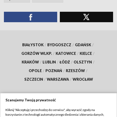
BIAŁYSTOK
/
BYDGOSZCZ
/
GDAŃSK
/
GORZÓW WLKP.
/
KATOWICE
/
KIELCE
/
KRAKÓW
/
LUBLIN
/
ŁÓDŹ
/
OLSZTYN
/
OPOLE
/
POZNAŃ
/
RZESZÓW
/
SZCZECIN
/
WARSZAWA
/
WROCŁAW
Szanujemy Twoją prywatność
Dołącz do nas:
Kliknij "Akceptuję i przechodzę do serwisu", aby wyrazić zgody na
korzystanie z technologii automatycznego śledzenia i zbierania danych,
TVP