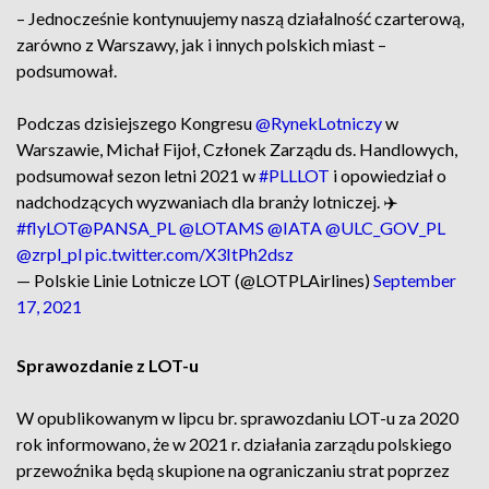
– Jednocześnie kontynuujemy naszą działalność czarterową,
zarówno z Warszawy, jak i innych polskich miast –
podsumował.
Podczas dzisiejszego Kongresu
@RynekLotniczy
w
Warszawie, Michał Fijoł, Członek Zarządu ds. Handlowych,
podsumował sezon letni 2021 w
#PLLLOT
i opowiedział o
nadchodzących wyzwaniach dla branży lotniczej. ✈️
#flyLOT
@PANSA_PL
@LOTAMS
@IATA
@ULC_GOV_PL
@zrpl_pl
pic.twitter.com/X3ItPh2dsz
— Polskie Linie Lotnicze LOT (@LOTPLAirlines)
September
17, 2021
Sprawozdanie z LOT-u
W opublikowanym w lipcu br. sprawozdaniu LOT-u za 2020
rok informowano, że w 2021 r. działania zarządu polskiego
przewoźnika będą skupione na ograniczaniu strat poprzez