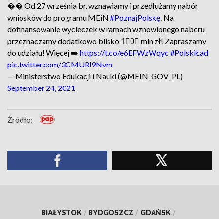
�� Od 27 września br. wznawiamy i przedłużamy nabór
wniosków do programu MEiN
#PoznajPolskę
. Na
dofinansowanie wycieczek w ramach wznowionego naboru
przeznaczamy dodatkowo blisko 1⃣0⃣ mln zł! Zapraszamy
do udziału! Więcej ➡️
https://t.co/e6EFWzWqyc
#PolskiŁad
pic.twitter.com/3CMURl9Nvm
— Ministerstwo Edukacji i Nauki (@MEIN_GOV_PL)
September 24, 2021
Źródło:
BIAŁYSTOK
/
BYDGOSZCZ
/
GDAŃSK
/