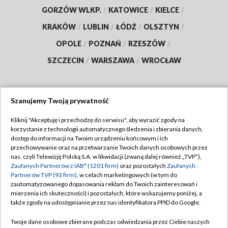
GORZÓW WLKP.
/
KATOWICE
/
KIELCE
/
KRAKÓW
/
LUBLIN
/
ŁÓDŹ
/
OLSZTYN
/
OPOLE
/
POZNAŃ
/
RZESZÓW
/
SZCZECIN
/
WARSZAWA
/
WROCŁAW
Szanujemy Twoją prywatność
Dołącz do nas:
Kliknij "Akceptuję i przechodzę do serwisu", aby wyrazić zgody na
korzystanie z technologii automatycznego śledzenia i zbierania danych,
TVP
dostęp do informacji na Twoim urządzeniu końcowym i ich
Abonament TVP
przechowywanie oraz na przetwarzanie Twoich danych osobowych przez
Regulamin TVP
nas, czyli Telewizję Polską S.A. w likwidacji (zwaną dalej również „TVP”),
Emisja w TVP
Zaufanych Partnerów z IAB* (1201 firm)
Polityka prywatności
oraz pozostałych
Zaufanych
Partnerów TVP (93 firm)
, w celach marketingowych (w tym do
Centrum informacji TVP
Moje zgody
zautomatyzowanego dopasowania reklam do Twoich zainteresowań i
mierzenia ich skuteczności) i pozostałych, które wskazujemy poniżej, a
Naziemna Telewizja Cyfrowa
Pomoc
także zgody na udostępnianie przez nas identyfikatora PPID do Google.
Sklep TVP
Biuro reklamy
Twoje dane osobowe zbierane podczas odwiedzania przez Ciebie naszych