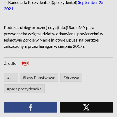
— Kancelaria Prezydenta (@prezydentpl)
September 25,
2021
Podczas ubiegłorocznej edycji akcji SadziMY para
prezydencka wzięła udział w odnawianiu powierzchni w
leśnictwie Zdroje w Nadleśnictwie Lipusz, najbardziej
zniszczonym przez huragan w sierpniu 2017 r.
Źródło:
#las
#Lasy Państwowe
#drzewa
#para prezydencka