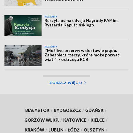
REGIONY
Ruszyła ósma edycja Nagrody PAP im.
Ryszarda Kapuścińskiego
REGIONY
''Możliwe przerwy w dostawie prądu.
Zabezpiecz rzeczy, które może porwać
wiatr'' - ostrzega RCB
ZOBACZ WIĘCEJ
BIAŁYSTOK
/
BYDGOSZCZ
/
GDAŃSK
/
GORZÓW WLKP.
/
KATOWICE
/
KIELCE
/
KRAKÓW
/
LUBLIN
/
ŁÓDŹ
/
OLSZTYN
/