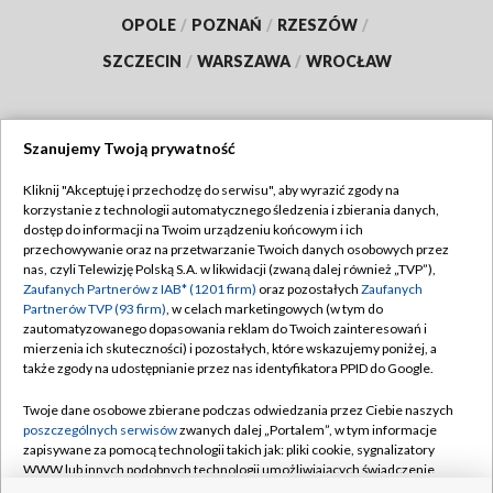
OPOLE
/
POZNAŃ
/
RZESZÓW
/
SZCZECIN
/
WARSZAWA
/
WROCŁAW
Szanujemy Twoją prywatność
Dołącz do nas:
Kliknij "Akceptuję i przechodzę do serwisu", aby wyrazić zgody na
korzystanie z technologii automatycznego śledzenia i zbierania danych,
TVP
dostęp do informacji na Twoim urządzeniu końcowym i ich
Abonament TVP
przechowywanie oraz na przetwarzanie Twoich danych osobowych przez
Regulamin TVP
nas, czyli Telewizję Polską S.A. w likwidacji (zwaną dalej również „TVP”),
Emisja w TVP
Polityka prywatności
Zaufanych Partnerów z IAB* (1201 firm)
oraz pozostałych
Zaufanych
Partnerów TVP (93 firm)
, w celach marketingowych (w tym do
Centrum informacji TVP
Moje zgody
zautomatyzowanego dopasowania reklam do Twoich zainteresowań i
mierzenia ich skuteczności) i pozostałych, które wskazujemy poniżej, a
Naziemna Telewizja Cyfrowa
Pomoc
także zgody na udostępnianie przez nas identyfikatora PPID do Google.
Sklep TVP
Biuro reklamy
Twoje dane osobowe zbierane podczas odwiedzania przez Ciebie naszych
Rada Programowa
Kontakt
poszczególnych serwisów
zwanych dalej „Portalem”, w tym informacje
zapisywane za pomocą technologii takich jak: pliki cookie, sygnalizatory
System NOS
WWW lub innych podobnych technologii umożliwiających świadczenie
dopasowanych i bezpiecznych usług, personalizację treści oraz reklam,