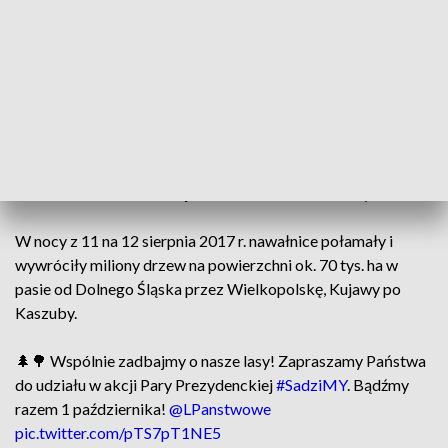
1 października! – napisała w sobotę na Twitterze
prezydencka kancelaria. Do wpisu dołączono też krótkie
nagranie zachęcające do udziału w akcji sadzenia drzew.
Akcja SadziMY została zainaugurowana w 2019 r. przez
prezydenta Dudę w odpowiedzi na zniszczenia
dokonane przez huragan 100-lecia,
który wystąpił na
terenie Polski w 2017 roku. Huragan był największym takim
kataklizmem w 95-letniej historii Lasów Państwowych.
W nocy z 11 na 12 sierpnia 2017 r. nawałnice połamały i
wywróciły miliony drzew na powierzchni ok. 70 tys. ha w
pasie od Dolnego Śląska przez Wielkopolskę, Kujawy po
Kaszuby.
🌲🌳 Wspólnie zadbajmy o nasze lasy! Zapraszamy Państwa
do udziału w akcji Pary Prezydenckiej
#SadziMY
. Bądźmy
razem 1 października!
@LPanstwowe
pic.twitter.com/pTS7pT1NE5