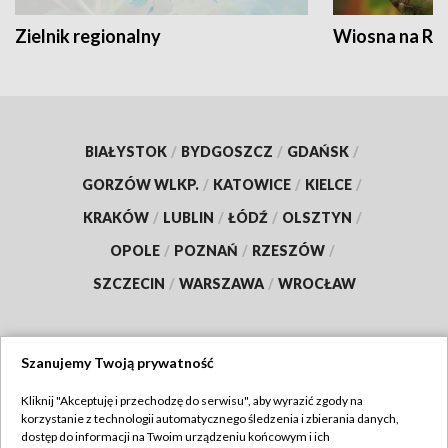
Zielnik regionalny
Wiosna na RO
BIAŁYSTOK
/
BYDGOSZCZ
/
GDAŃSK
/
GORZÓW WLKP.
/
KATOWICE
/
KIELCE
/
KRAKÓW
/
LUBLIN
/
ŁÓDŹ
/
OLSZTYN
/
OPOLE
/
POZNAŃ
/
RZESZÓW
/
SZCZECIN
/
WARSZAWA
/
WROCŁAW
Szanujemy Twoją prywatność
Dołącz do nas:
Kliknij "Akceptuję i przechodzę do serwisu", aby wyrazić zgody na
korzystanie z technologii automatycznego śledzenia i zbierania danych,
TVP
dostęp do informacji na Twoim urządzeniu końcowym i ich