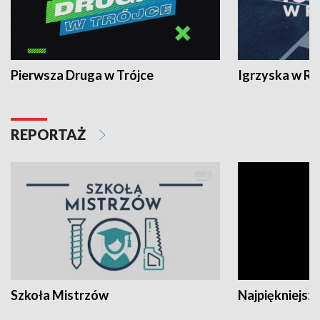
Pierwsza Druga w Trójce
Igrzyska w R
REPORTAŻ
Szkoła Mistrzów
Najpiękniejsze