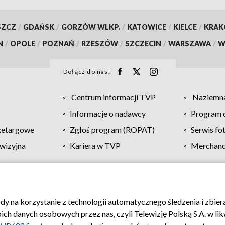
SZCZ
/
GDAŃSK
/
GORZÓW WLKP.
/
KATOWICE
/
KIELCE
/
KRA
N
/
OPOLE
/
POZNAŃ
/
RZESZÓW
/
SZCZECIN
/
WARSZAWA
/
W
Dołącz do nas:
Centrum informacji TVP
Naziemna
Informacje o nadawcy
Program d
zetargowe
Zgłoś program (ROPAT)
Serwis fo
wizyjna
Kariera w TVP
Merchandi
Polityka prywatności
Moje zgody
Pomoc
Biuro re
ody na korzystanie z technologii automatycznego śledzenia i zbie
 danych osobowych przez nas, czyli Telewizję Polską S.A. w likw