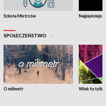
Szkoła Mistrzów
Najpiękniejsze
SPOŁECZEŃSTWO
O milimetr
Wiek to tylko 