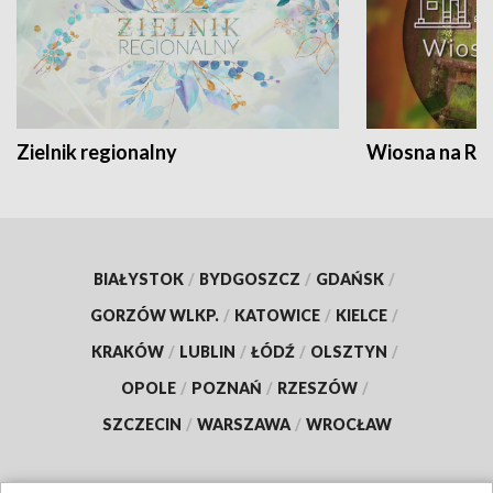
Zielnik regionalny
Wiosna na RO
BIAŁYSTOK
/
BYDGOSZCZ
/
GDAŃSK
/
GORZÓW WLKP.
/
KATOWICE
/
KIELCE
/
KRAKÓW
/
LUBLIN
/
ŁÓDŹ
/
OLSZTYN
/
OPOLE
/
POZNAŃ
/
RZESZÓW
/
SZCZECIN
/
WARSZAWA
/
WROCŁAW