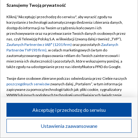
Szanujemy Twoją prywatność
Dołącz do nas:
Kliknij "Akceptuję i przechodzę do serwisu", aby wyrazić zgody na
korzystanie z technologii automatycznego śledzenia i zbierania danych,
TVP
dostęp do informacji na Twoim urządzeniu końcowym i ich
Abonament TVP
przechowywanie oraz na przetwarzanie Twoich danych osobowych przez
Regulamin TVP
nas, czyli Telewizję Polską S.A. w likwidacji (zwaną dalej również „TVP”),
Emisja w TVP
Zaufanych Partnerów z IAB* (1201 firm)
oraz pozostałych
Zaufanych
Polityka prywatności
Partnerów TVP (93 firm)
, w celach marketingowych (w tym do
Centrum informacji TVP
Moje zgody
zautomatyzowanego dopasowania reklam do Twoich zainteresowań i
mierzenia ich skuteczności) i pozostałych, które wskazujemy poniżej, a
Naziemna Telewizja Cyfrowa
Pomoc
także zgody na udostępnianie przez nas identyfikatora PPID do Google.
Sklep TVP
Biuro reklamy
Twoje dane osobowe zbierane podczas odwiedzania przez Ciebie naszych
Rada Programowa
poszczególnych serwisów
zwanych dalej „Portalem”, w tym informacje
Kontakt
zapisywane za pomocą technologii takich jak: pliki cookie, sygnalizatory
System NOS
WWW lub innych podobnych technologii umożliwiających świadczenie
dopasowanych i bezpiecznych usług, personalizację treści oraz reklam,
Informacje o nadawcy
Kanały
udostępnianie funkcji mediów społecznościowych oraz analizowanie
Akceptuję i przechodzę do serwisu
ruchu w Internecie.
Program dla prasy
©2026 Telewizja Polska S.A. w likwidacji
Biuro Reklamy
Twoje dane osobowe zbierane podczas odwiedzania przez Ciebie
Ustawienia zaawansowane
poszczególnych serwisów
na Portalu, takie jak adresy IP, identyfikatory
Ogłoszenie przetargowe
Twoich urządzeń końcowych i identyfikatory plików cookie, informacje o