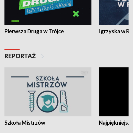
Pierwsza Druga w Trójce
Igrzyska w R
REPORTAŻ
Szkoła Mistrzów
Najpiękniejsze