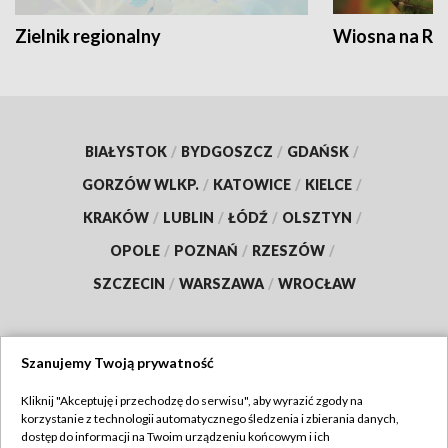
Zielnik regionalny
Wiosna na RO
BIAŁYSTOK
/
BYDGOSZCZ
/
GDAŃSK
/
GORZÓW WLKP.
/
KATOWICE
/
KIELCE
/
KRAKÓW
/
LUBLIN
/
ŁÓDŹ
/
OLSZTYN
/
OPOLE
/
POZNAŃ
/
RZESZÓW
/
SZCZECIN
/
WARSZAWA
/
WROCŁAW
Szanujemy Twoją prywatność
Dołącz do nas:
Kliknij "Akceptuję i przechodzę do serwisu", aby wyrazić zgody na
korzystanie z technologii automatycznego śledzenia i zbierania danych,
TVP
dostęp do informacji na Twoim urządzeniu końcowym i ich