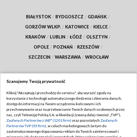
BIAŁYSTOK
/
BYDGOSZCZ
/
GDAŃSK
/
GORZÓW WLKP.
/
KATOWICE
/
KIELCE
/
KRAKÓW
/
LUBLIN
/
ŁÓDŹ
/
OLSZTYN
/
OPOLE
/
POZNAŃ
/
RZESZÓW
/
SZCZECIN
/
WARSZAWA
/
WROCŁAW
Szanujemy Twoją prywatność
Dołącz do nas:
Kliknij "Akceptuję i przechodzę do serwisu", aby wyrazić zgody na
korzystanie z technologii automatycznego śledzenia i zbierania danych,
TVP
dostęp do informacji na Twoim urządzeniu końcowym i ich
Abonament TVP
przechowywanie oraz na przetwarzanie Twoich danych osobowych przez
Regulamin TVP
nas, czyli Telewizję Polską S.A. w likwidacji (zwaną dalej również „TVP”),
Emisja w TVP
Polityka prywatności
Zaufanych Partnerów z IAB* (1201 firm)
oraz pozostałych
Zaufanych
Partnerów TVP (93 firm)
, w celach marketingowych (w tym do
Centrum informacji TVP
Moje zgody
zautomatyzowanego dopasowania reklam do Twoich zainteresowań i
mierzenia ich skuteczności) i pozostałych, które wskazujemy poniżej, a