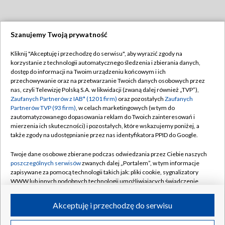
Szanujemy Twoją prywatność
Dołącz do nas:
Kliknij "Akceptuję i przechodzę do serwisu", aby wyrazić zgody na
korzystanie z technologii automatycznego śledzenia i zbierania danych,
TVP
dostęp do informacji na Twoim urządzeniu końcowym i ich
Abonament TVP
przechowywanie oraz na przetwarzanie Twoich danych osobowych przez
Regulamin TVP
nas, czyli Telewizję Polską S.A. w likwidacji (zwaną dalej również „TVP”),
Emisja w TVP
Polityka prywatności
Zaufanych Partnerów z IAB* (1201 firm)
oraz pozostałych
Zaufanych
Partnerów TVP (93 firm)
, w celach marketingowych (w tym do
Centrum informacji TVP
Moje zgody
zautomatyzowanego dopasowania reklam do Twoich zainteresowań i
mierzenia ich skuteczności) i pozostałych, które wskazujemy poniżej, a
Naziemna Telewizja Cyfrowa
Pomoc
także zgody na udostępnianie przez nas identyfikatora PPID do Google.
Sklep TVP
Biuro reklamy
Twoje dane osobowe zbierane podczas odwiedzania przez Ciebie naszych
Rada Programowa
Kontakt
poszczególnych serwisów
zwanych dalej „Portalem”, w tym informacje
zapisywane za pomocą technologii takich jak: pliki cookie, sygnalizatory
System NOS
WWW lub innych podobnych technologii umożliwiających świadczenie
dopasowanych i bezpiecznych usług, personalizację treści oraz reklam,
Informacje o nadawcy
Kanały
udostępnianie funkcji mediów społecznościowych oraz analizowanie
Akceptuję i przechodzę do serwisu
ruchu w Internecie.
Program dla prasy
©2026 Telewizja Polska S.A. w likwidacji