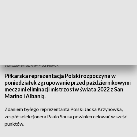
Mecz Polska - San Marino w sobotę o 20:45 na Stadionie Narodowym w
Warszawie (fot. PAP/ Piotr Nowak)
Piłkarska reprezentacja Polski rozpoczyna w
poniedziałek zgrupowanie przed październikowymi
meczami eliminacji mistrzostw świata 2022 z San
Marino i Albanią.
Zdaniem byłego reprezentanta Polski Jacka Krzynówka,
zespół selekcjonera Paulo Sousy powinien celować w sześć
punktów.