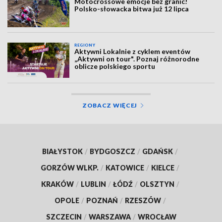
Motocrossowe emocje bez granic!
Polsko-słowacka bitwa już 12 lipca
REGIONY
Aktywni Lokalnie z cyklem eventów
„Aktywni on tour". Poznaj różnorodne
oblicze polskiego sportu
ZOBACZ WIĘCEJ
BIAŁYSTOK
/
BYDGOSZCZ
/
GDAŃSK
/
GORZÓW WLKP.
/
KATOWICE
/
KIELCE
/
KRAKÓW
/
LUBLIN
/
ŁÓDŹ
/
OLSZTYN
/
OPOLE
/
POZNAŃ
/
RZESZÓW
/
SZCZECIN
/
WARSZAWA
/
WROCŁAW