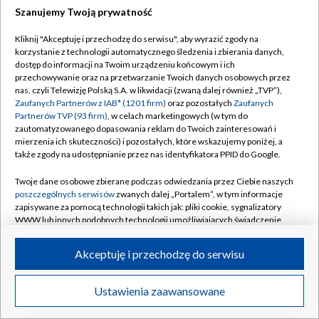
Szanujemy Twoją prywatność
Dołącz do nas:
Kliknij "Akceptuję i przechodzę do serwisu", aby wyrazić zgody na
korzystanie z technologii automatycznego śledzenia i zbierania danych,
TVP
dostęp do informacji na Twoim urządzeniu końcowym i ich
Abonament TVP
przechowywanie oraz na przetwarzanie Twoich danych osobowych przez
Regulamin TVP
nas, czyli Telewizję Polską S.A. w likwidacji (zwaną dalej również „TVP”),
Emisja w TVP
Zaufanych Partnerów z IAB* (1201 firm)
oraz pozostałych
Zaufanych
Polityka prywatności
Partnerów TVP (93 firm)
, w celach marketingowych (w tym do
Centrum informacji TVP
Moje zgody
zautomatyzowanego dopasowania reklam do Twoich zainteresowań i
mierzenia ich skuteczności) i pozostałych, które wskazujemy poniżej, a
Naziemna Telewizja Cyfrowa
Pomoc
także zgody na udostępnianie przez nas identyfikatora PPID do Google.
Sklep TVP
Biuro reklamy
Twoje dane osobowe zbierane podczas odwiedzania przez Ciebie naszych
Rada Programowa
poszczególnych serwisów
zwanych dalej „Portalem”, w tym informacje
Kontakt
zapisywane za pomocą technologii takich jak: pliki cookie, sygnalizatory
System NOS
WWW lub innych podobnych technologii umożliwiających świadczenie
dopasowanych i bezpiecznych usług, personalizację treści oraz reklam,
Informacje o nadawcy
Kanały
udostępnianie funkcji mediów społecznościowych oraz analizowanie
Akceptuję i przechodzę do serwisu
ruchu w Internecie.
Program dla prasy
©2026 Telewizja Polska S.A. w likwidacji
Biuro Reklamy
Twoje dane osobowe zbierane podczas odwiedzania przez Ciebie
Ustawienia zaawansowane
poszczególnych serwisów
na Portalu, takie jak adresy IP, identyfikatory
Ogłoszenie przetargowe
Twoich urządzeń końcowych i identyfikatory plików cookie, informacje o