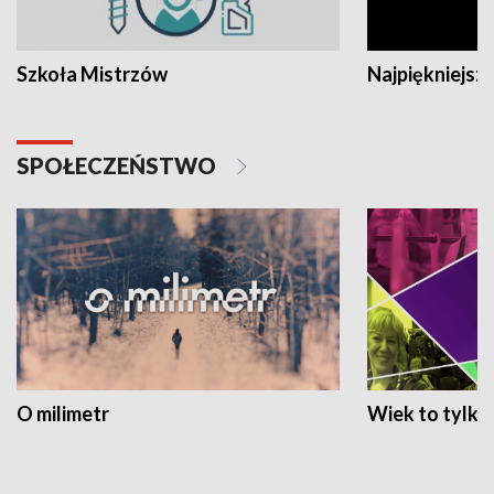
Szkoła Mistrzów
Najpiękniejsze
SPOŁECZEŃSTWO
O milimetr
Wiek to tylko 