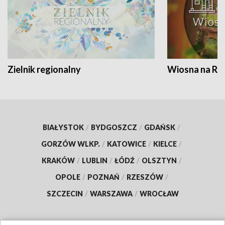
Zielnik regionalny
Wiosna na RO
BIAŁYSTOK
/
BYDGOSZCZ
/
GDAŃSK
/
GORZÓW WLKP.
/
KATOWICE
/
KIELCE
/
KRAKÓW
/
LUBLIN
/
ŁÓDŹ
/
OLSZTYN
/
OPOLE
/
POZNAŃ
/
RZESZÓW
/
SZCZECIN
/
WARSZAWA
/
WROCŁAW