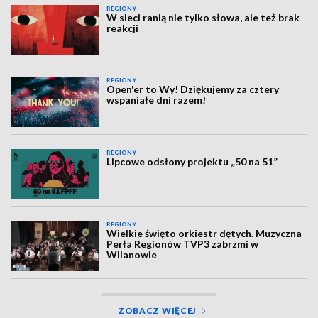
REGIONY
W sieci ranią nie tylko słowa, ale też brak
reakcji
REGIONY
Open'er to Wy! Dziękujemy za cztery
wspaniałe dni razem!
REGIONY
Lipcowe odsłony projektu „50 na 51”
REGIONY
Wielkie święto orkiestr dętych. Muzyczna
Perła Regionów TVP3 zabrzmi w
Wilanowie
ZOBACZ WIĘCEJ