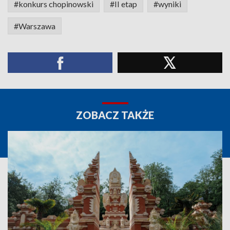
#konkurs chopinowski
#II etap
#wyniki
#Warszawa
ZOBACZ TAKŻE