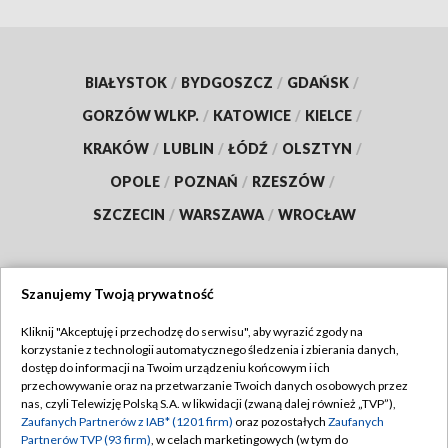
BIAŁYSTOK
/
BYDGOSZCZ
/
GDAŃSK
/
GORZÓW WLKP.
/
KATOWICE
/
KIELCE
/
KRAKÓW
/
LUBLIN
/
ŁÓDŹ
/
OLSZTYN
/
OPOLE
/
POZNAŃ
/
RZESZÓW
/
SZCZECIN
/
WARSZAWA
/
WROCŁAW
Szanujemy Twoją prywatność
Dołącz do nas:
Kliknij "Akceptuję i przechodzę do serwisu", aby wyrazić zgody na
korzystanie z technologii automatycznego śledzenia i zbierania danych,
TVP
dostęp do informacji na Twoim urządzeniu końcowym i ich
Abonament TVP
przechowywanie oraz na przetwarzanie Twoich danych osobowych przez
Regulamin TVP
nas, czyli Telewizję Polską S.A. w likwidacji (zwaną dalej również „TVP”),
Emisja w TVP
Polityka prywatności
Zaufanych Partnerów z IAB* (1201 firm)
oraz pozostałych
Zaufanych
Partnerów TVP (93 firm)
, w celach marketingowych (w tym do