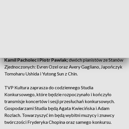
Dźwięk w jakości Dolby Atmos
Regulamin Konkursu Chopinowskiego dopuszcza
zakwalifikowanie laureatów
niektórych (ściśle w nim
określonych) konkursów pianistycznych do udziału w
przesłuchaniach konkursowych z pominięciem etapów
kwalifikacyjnego oraz eliminacji.
Będzie to pięciu Polaków
– Piotr Alexewicz, Adam Kałduński, Szymon Nehring,
Kamil Pacholec i Piotr Pawlak;
dwóch pianistów ze Stanów
Zjednoczonych: Evren Ozel oraz Avery Gagliano, Japończyk
Tomoharu Ushida i Yutong Sun z Chin.
TVP Kultura zaprasza do codziennego Studia
Konkursowego, które będzie rozpoczynało i kończyło
transmisje koncertów i sesji przesłuchań konkursowych.
Gospodarzami Studia będą Agata Kwiecińska i Adam
Rozlach. Towarzyszyć im będą wybitni muzycy i znawcy
twórczości Fryderyka Chopina oraz samego konkursu.