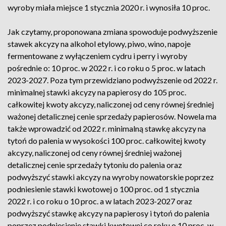
wyroby miała miejsce 1 stycznia 2020 r. i wynosiła 10 proc.
Jak czytamy, proponowana zmiana spowoduje podwyższenie
stawek akcyzy na alkohol etylowy, piwo, wino, napoje
fermentowane z wyłączeniem cydru i perry i wyroby
pośrednie o: 10 proc. w 2022 r. i co roku o 5 proc. w latach
2023-2027. Poza tym przewidziano podwyższenie od 2022 r.
minimalnej stawki akcyzy na papierosy do 105 proc.
całkowitej kwoty akcyzy, naliczonej od ceny równej średniej
ważonej detalicznej cenie sprzedaży papierosów. Nowela ma
także wprowadzić od 2022 r. minimalną stawkę akcyzy na
tytoń do palenia w wysokości 100 proc. całkowitej kwoty
akcyzy, naliczonej od ceny równej średniej ważonej
detalicznej cenie sprzedaży tytoniu do palenia oraz
podwyższyć stawki akcyzy na wyroby nowatorskie poprzez
podniesienie stawki kwotowej o 100 proc. od 1 stycznia
2022 r. i co roku o 10 proc. a w latach 2023-2027 oraz
podwyższyć stawkę akcyzy na papierosy i tytoń do palenia
poprzez podniesienie stawki kwotowej co roku o 10 proc. w