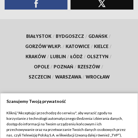
BIAŁYSTOK
/
BYDGOSZCZ
/
GDAŃSK
/
GORZÓW WLKP.
/
KATOWICE
/
KIELCE
/
KRAKÓW
/
LUBLIN
/
ŁÓDŹ
/
OLSZTYN
/
OPOLE
/
POZNAŃ
/
RZESZÓW
/
SZCZECIN
/
WARSZAWA
/
WROCŁAW
Szanujemy Twoją prywatność
Dołącz do nas:
Kliknij "Akceptuję i przechodzę do serwisu", aby wyrazić zgody na
korzystanie z technologii automatycznego śledzenia i zbierania danych,
TVP
dostęp do informacji na Twoim urządzeniu końcowym i ich
Abonament TVP
przechowywanie oraz na przetwarzanie Twoich danych osobowych przez
Regulamin TVP
nas, czyli Telewizję Polską S.A. w likwidacji (zwaną dalej również „TVP”),