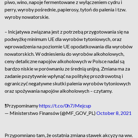
piwo, wino, napoje fermentowane z wyłączeniem cydru i
perry, wyroby pośrednie, papierosy, tytoń do palenia i tzw.
wyroby nowatorskie.
– Inicjatywa związana jest z potrzebą przygotowania się na
podwyżkę minimum UE dla wyrobów tytoniowych, oraz
wprowadzenia na poziomie UE opodatkowania dla wyrobów
nowatorskich. W odniesieniu do wyrobów alkoholowych,
ceny detaliczne napojów alkoholowych w Polsce nadal są
bardzo niskie w porównaniu ze średnią unijną. Zmiana ma za
zadanie pozytywnie wpłynąć na politykę prozdrowotną i
ograniczyć negatywne skutki palenia wyrobów tytoniowych
oraz spożywania napojów alkoholowych – czytamy.
❗Przypominamy
https://t.co/0h7JMejcup
— Ministerstwo Finansów (@MF_GOV_PL)
October 8, 2021
Przypomniano tam, że ostatnia zmiana stawek akcyzy na ww.