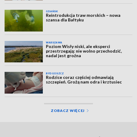
GDAŃSK
Reintrodukcja traw morskich – nowa
szansa dla Bałtyku
WARSZAWA
Poziom Wisły niski, ale eksperci
przestrzegają: nie wolno przechodzić,
nadal jest groźna
BYDGOSZCZ
Rodzice coraz częściej odmawiają
szczepień. Grożą nam odra i krztusiec
ZOBACZ WIĘCEJ