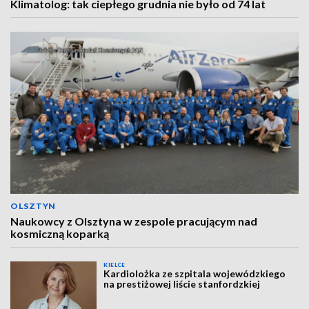
Klimatolog: tak ciepłego grudnia nie było od 74 lat
OLSZTYN
Naukowcy z Olsztyna w zespole pracującym nad
kosmiczną koparką
KIELCE
Kardiolożka ze szpitala wojewódzkiego
na prestiżowej liście stanfordzkiej