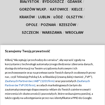
BIAŁYSTOK
/
BYDGOSZCZ
/
GDAŃSK
/
GORZÓW WLKP.
/
KATOWICE
/
KIELCE
/
KRAKÓW
/
LUBLIN
/
ŁÓDŹ
/
OLSZTYN
/
OPOLE
/
POZNAŃ
/
RZESZÓW
/
SZCZECIN
/
WARSZAWA
/
WROCŁAW
Szanujemy Twoją prywatność
Dołącz do nas:
Kliknij "Akceptuję i przechodzę do serwisu", aby wyrazić zgody na
korzystanie z technologii automatycznego śledzenia i zbierania danych,
TVP
dostęp do informacji na Twoim urządzeniu końcowym i ich
Abonament TVP
przechowywanie oraz na przetwarzanie Twoich danych osobowych przez
Regulamin TVP
nas, czyli Telewizję Polską S.A. w likwidacji (zwaną dalej również „TVP”),
Emisja w TVP
Polityka prywatności
Zaufanych Partnerów z IAB* (1201 firm)
oraz pozostałych
Zaufanych
Partnerów TVP (93 firm)
, w celach marketingowych (w tym do
Centrum informacji TVP
Moje zgody
zautomatyzowanego dopasowania reklam do Twoich zainteresowań i
mierzenia ich skuteczności) i pozostałych, które wskazujemy poniżej, a
Naziemna Telewizja Cyfrowa
Pomoc
także zgody na udostępnianie przez nas identyfikatora PPID do Google.
Sklep TVP
Biuro reklamy