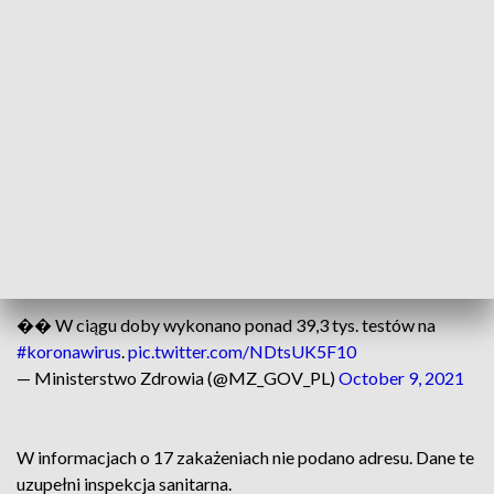
informowało o 510 nowych zakażeniach koronawirusem.
Nowe zakażenia, o których poinformowano w sobotę,
wykryto u osób z województw: lubelskiego (453),
mazowieckiego (323), podlaskiego (223), pomorskiego
(111), śląskiego (109), wielkopolskiego (105),
zachodniopomorskiego (102), małopolskiego (100),
łódzkiego (98), dolnośląskiego (88), warmińsko-
mazurskiego (83), podkarpackiego (81), kujawsko-
pomorskiego (56), lubuskiego (26), świętokrzyskiego (19),
opolskiego (18).
�� W ciągu doby wykonano ponad 39,3 tys. testów na
#koronawirus
.
pic.twitter.com/NDtsUK5F10
— Ministerstwo Zdrowia (@MZ_GOV_PL)
October 9, 2021
W informacjach o 17 zakażeniach nie podano adresu. Dane te
uzupełni inspekcja sanitarna.