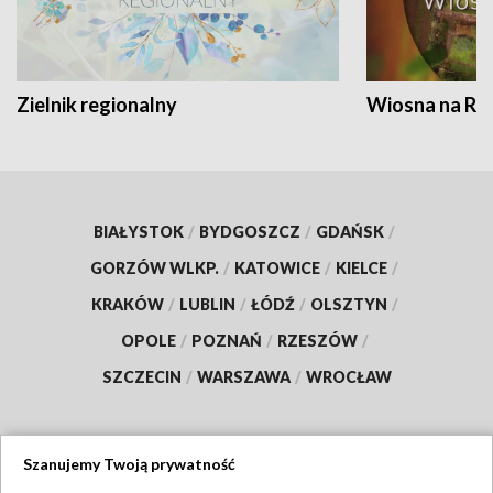
Zielnik regionalny
Wiosna na RO
BIAŁYSTOK
/
BYDGOSZCZ
/
GDAŃSK
/
GORZÓW WLKP.
/
KATOWICE
/
KIELCE
/
KRAKÓW
/
LUBLIN
/
ŁÓDŹ
/
OLSZTYN
/
OPOLE
/
POZNAŃ
/
RZESZÓW
/
SZCZECIN
/
WARSZAWA
/
WROCŁAW
Szanujemy Twoją prywatność
Dołącz do nas: