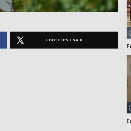
UDOSTĘPNIJ NA X
E
E