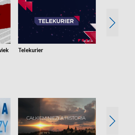
wiek
Telekurier
Kryminalna 