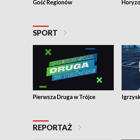
Gość Regionów
Horyzo
SPORT
Pierwsza Druga w Trójce
Igrzys
REPORTAŻ