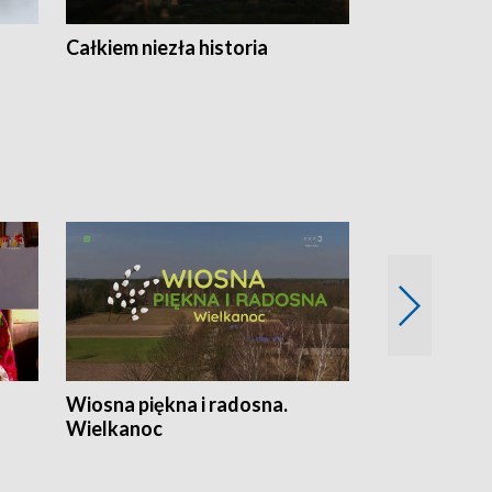
Całkiem niezła historia
Sanatoria
Wiosna piękna i radosna.
Gwiazdy od 
Wielkanoc
gwiazdki