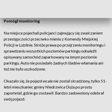
pod jedną z galerii handlowych przy Alei Unii Lubelskiej w
Lublinie.
Pomógł monitoring
Na miejsce pojechali policjanci zajmujący się zwalczaniem
przestępczości przeciwko mieniu z Komendy Miejskiej
Policji w Lublinie. Stróże prawa po przejrzeniu monitoringu i
sprawdzeniu wszystkich poziomów parkingu odnaleźli
opisywany samochód zaparkowany na innym poziomie
parkingu. Auto nie posiadało żadnych śladów włamania ani
też nie było uszkodzone.
Okazało się, że pojazd wcale nie został skradziony, tylko 51-
letni mieszkaniec gminy Niedrzwica Duża po prostu
zapomniał, gdzie go zostawił. Bardzo zadowolony odebrał
swój pojazd.