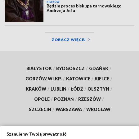
KRAKÓW
Będzie proces biskupa tarnowskiego
Andrzeja Jeża
ZOBACZ WIĘCEJ
BIAŁYSTOK
/
BYDGOSZCZ
/
GDAŃSK
/
GORZÓW WLKP.
/
KATOWICE
/
KIELCE
/
KRAKÓW
/
LUBLIN
/
ŁÓDŹ
/
OLSZTYN
/
OPOLE
/
POZNAŃ
/
RZESZÓW
/
SZCZECIN
/
WARSZAWA
/
WROCŁAW
Szanujemy Twoją prywatność
Dołącz do nas: