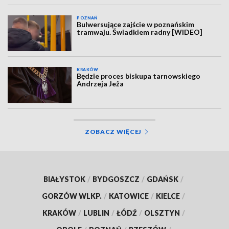
POZNAŃ
Bulwersujące zajście w poznańskim
tramwaju. Świadkiem radny [WIDEO]
KRAKÓW
Będzie proces biskupa tarnowskiego
Andrzeja Jeża
ZOBACZ WIĘCEJ
BIAŁYSTOK
/
BYDGOSZCZ
/
GDAŃSK
/
GORZÓW WLKP.
/
KATOWICE
/
KIELCE
/
KRAKÓW
/
LUBLIN
/
ŁÓDŹ
/
OLSZTYN
/