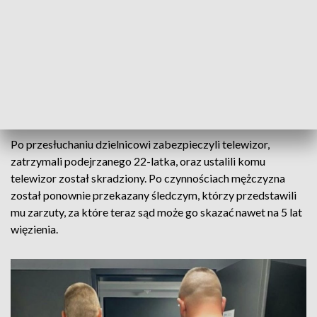
życia.
Oświadczył, że w sprawie, w której został wezwany, za wiele
powiedzieć nie umie, chce się natomiast przyznać do tego, że
dopuścił się przywłaszczenia telewizora z mieszkania przy ul.
Burgaskiej na warszawskim Mokotowie. Dodał, że telewizor
ma w samochodzie, którym przyjechał na przesłuchanie.
Po przesłuchaniu dzielnicowi zabezpieczyli telewizor,
zatrzymali podejrzanego 22-latka, oraz ustalili komu
telewizor został skradziony. Po czynnościach mężczyzna
został ponownie przekazany śledczym, którzy przedstawili
mu zarzuty, za które teraz sąd może go skazać nawet na 5 lat
więzienia.