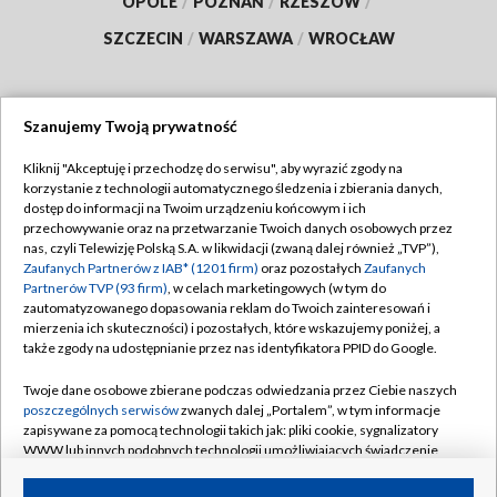
OPOLE
/
POZNAŃ
/
RZESZÓW
/
SZCZECIN
/
WARSZAWA
/
WROCŁAW
Szanujemy Twoją prywatność
Dołącz do nas:
Kliknij "Akceptuję i przechodzę do serwisu", aby wyrazić zgody na
korzystanie z technologii automatycznego śledzenia i zbierania danych,
TVP
dostęp do informacji na Twoim urządzeniu końcowym i ich
Abonament TVP
przechowywanie oraz na przetwarzanie Twoich danych osobowych przez
Regulamin TVP
nas, czyli Telewizję Polską S.A. w likwidacji (zwaną dalej również „TVP”),
Emisja w TVP
Polityka prywatności
Zaufanych Partnerów z IAB* (1201 firm)
oraz pozostałych
Zaufanych
Partnerów TVP (93 firm)
, w celach marketingowych (w tym do
Centrum informacji TVP
Moje zgody
zautomatyzowanego dopasowania reklam do Twoich zainteresowań i
mierzenia ich skuteczności) i pozostałych, które wskazujemy poniżej, a
Naziemna Telewizja Cyfrowa
Pomoc
także zgody na udostępnianie przez nas identyfikatora PPID do Google.
Sklep TVP
Biuro reklamy
Twoje dane osobowe zbierane podczas odwiedzania przez Ciebie naszych
Rada Programowa
Kontakt
poszczególnych serwisów
zwanych dalej „Portalem”, w tym informacje
zapisywane za pomocą technologii takich jak: pliki cookie, sygnalizatory
System NOS
WWW lub innych podobnych technologii umożliwiających świadczenie
dopasowanych i bezpiecznych usług, personalizację treści oraz reklam,
Informacje o nadawcy
Kanały
udostępnianie funkcji mediów społecznościowych oraz analizowanie