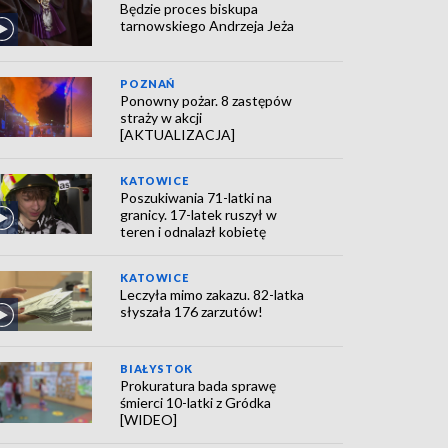
Będzie proces biskupa
tarnowskiego Andrzeja Jeża
POZNAŃ
Ponowny pożar. 8 zastępów
straży w akcji
[AKTUALIZACJA]
KATOWICE
Poszukiwania 71-latki na
granicy. 17-latek ruszył w
teren i odnalazł kobietę
KATOWICE
Leczyła mimo zakazu. 82-latka
słyszała 176 zarzutów!
BIAŁYSTOK
Prokuratura bada sprawę
śmierci 10-latki z Gródka
[WIDEO]