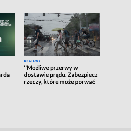
REGIONY
''Możliwe przerwy w
arda
dostawie prądu. Zabezpiecz
rzeczy, które może porwać
wiatr'' - ostrzega RCB