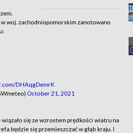
rzem.
0 w woj. zachodniopomorskim zanotowano
u:
ter.com/DHAqgDemrK
GWmeteo)
October 21, 2021
 wiązało się ze wzrostem prędkości wiatru na
fa będzie się przemieszczać w głąb kraju. I