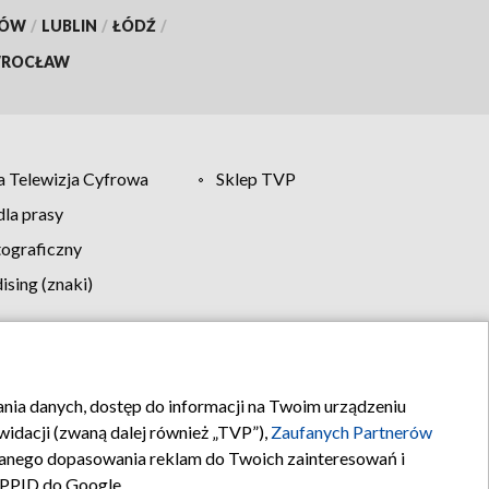
KÓW
/
LUBLIN
/
ŁÓDŹ
/
ROCŁAW
 Telewizja Cyfrowa
Sklep TVP
la prasy
tograficzny
sing (znaki)
klamy
Kontakt
rania danych, dostęp do informacji na Twoim urządzeniu
idacji (zwaną dalej również „TVP”),
Zaufanych Partnerów
anego dopasowania reklam do Twoich zainteresowań i
a PPID do Google.