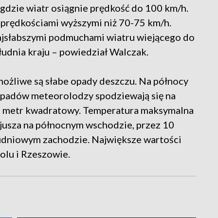
 gdzie wiatr osiągnie prędkość do 100 km/h.
z prędkościami wyższymi niż 70-75 km/h.
najsłabszymi podmuchami wiatru wiejącego do
udnia kraju – powiedział Walczak.
ożliwe są słabe opady deszczu. Na północy
opadów meteorolodzy spodziewają się na
a metr kwadratowy. Temperatura maksymalna
sjusza na północnym wschodzie, przez 10
łudniowym zachodzie. Największe wartości
lu i Rzeszowie.