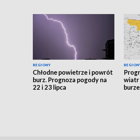
REGIONY
REGION
Chłodne powietrze i powrót
Progn
burz. Prognoza pogody na
wiatr
22 i 23 lipca
burze
sytua