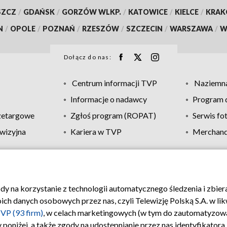
SZCZ
/
GDAŃSK
/
GORZÓW WLKP.
/
KATOWICE
/
KIELCE
/
KRA
N
/
OPOLE
/
POZNAŃ
/
RZESZÓW
/
SZCZECIN
/
WARSZAWA
/
W
Dołącz do nas:
Centrum informacji TVP
Naziemna
Informacje o nadawcy
Program d
zetargowe
Zgłoś program (ROPAT)
Serwis fo
wizyjna
Kariera w TVP
Merchandi
Polityka prywatności
Moje zgody
Pomoc
Biuro re
ody na korzystanie z technologii automatycznego śledzenia i zbie
 danych osobowych przez nas, czyli Telewizję Polską S.A. w likw
VP (93 firm)
, w celach marketingowych (w tym do zautomatyzow
 poniżej, a także zgody na udostępnianie przez nas identyfikator