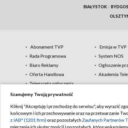
BIAŁYSTOK
/
BYDGO
OLSZTY
Abonament TVP
Emisja w TVP
Rada Programowa
System NOS
Biuro Reklamy
Ogłoszenie pr
Oferta Handlowa
Akademia Tele
Telegazeta ogłoszenia
Szanujemy Twoją prywatność
Regulamin TVP
Kliknij "Akceptuję i przechodzę do serwisu", aby wyrazić zg
końcowym i ich przechowywanie oraz na przetwarzanie Twoich
z IAB* (1201 firm)
oraz pozostałych
Zaufanych Partnerów T
mierzenia ich skuteczności) i pozostałych, które wskazujemy