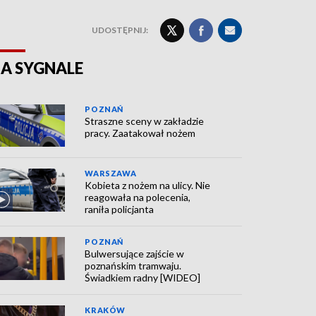
UDOSTĘPNIJ:
A SYGNALE
POZNAŃ
Straszne sceny w zakładzie
pracy. Zaatakował nożem
WARSZAWA
Kobieta z nożem na ulicy. Nie
reagowała na polecenia,
raniła policjanta
POZNAŃ
Bulwersujące zajście w
poznańskim tramwaju.
Świadkiem radny [WIDEO]
KRAKÓW