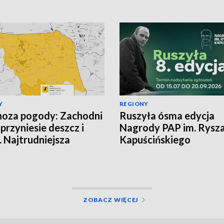
Y
REGIONY
oza pogody: Zachodni
Ruszyła ósma edycja
 przyniesie deszcz i
Nagrody PAP im. Rysz
. Najtrudniejsza
Kapuścińskiego
cja na północy
ZOBACZ WIĘCEJ