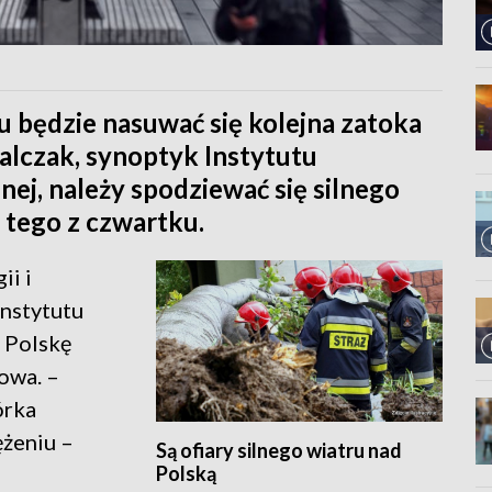
 będzie nasuwać się kolejna zatoka
alczak, synoptyk Instytutu
ej, należy spodziewać się silnego
 tego z czwartku.
ii i
nstytutu
 Polskę
owa. –
órka
ężeniu –
Są ofiary silnego wiatru nad
Polską