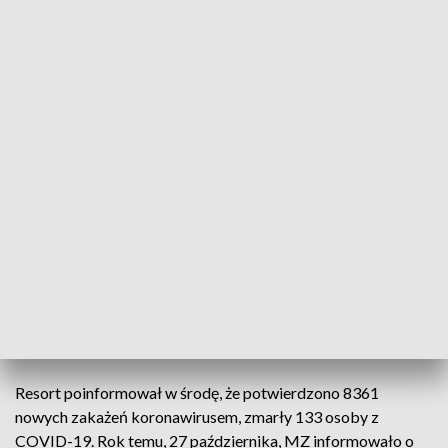
związane z ponowną adaptacją do standardowego trybu
nauczania – wskazał szef MZ w Sosnowcu podczas
konferencji poświęconej reformie psychiatrii dziecięcej i
młodzieży.
– To bardzo ważny argument za tym, żeby nauka stacjonarna
była utrzymywana za wszelka cenę, po to, żeby nie fundować
zmianami dotyczącymi obostrzeń i trybu nauki niestabilnych
warunków, które będą oznaczały kolejne konieczności
adaptacji – akcentował minister.
– Przy tej okazji chcę bardzo wyraźnie powiedzieć, że nauka
stacjonarna w szkołach jest priorytetem z każdego punktu
widzenia, również z punktu dbania o zdrowia psychiczne
dzieci i młodzieży – stwierdził.
Resort poinformował w środę, że potwierdzono 8361
nowych zakażeń koronawirusem, zmarły 133 osoby z
COVID-19. Rok temu, 27 października, MZ informowało o