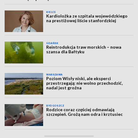
KIELCE
Kardiolożka ze szpitala wojewódzkiego
na prestiżowej liście stanfordzkiej
GDAŃSK
Reintrodukcja traw morskich – nowa
szansa dla Bałtyku
WARSZAWA
Poziom Wisły niski, ale eksperci
przestrzegają: nie wolno przechodzić,
nadal jest groźna
BYDGOSZCZ
Rodzice coraz częściej odmawiają
szczepień. Grożą nam odra i krztusiec