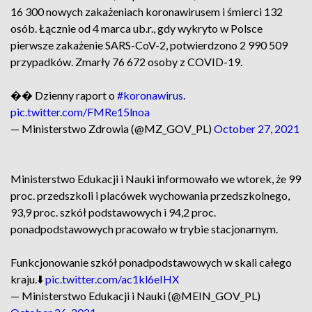
16 300 nowych zakażeniach koronawirusem i śmierci 132
osób. Łącznie od 4 marca ub.r., gdy wykryto w Polsce
pierwsze zakażenie SARS-CoV-2, potwierdzono 2 990 509
przypadków. Zmarły 76 672 osoby z COVID-19.
�� Dzienny raport o
#koronawirus
.
pic.twitter.com/FMRe15lnoa
— Ministerstwo Zdrowia (@MZ_GOV_PL)
October 27, 2021
Ministerstwo Edukacji i Nauki informowało we wtorek, że 99
proc. przedszkoli i placówek wychowania przedszkolnego,
93,9 proc. szkół podstawowych i 94,2 proc.
ponadpodstawowych pracowało w trybie stacjonarnym.
Funkcjonowanie szkół ponadpodstawowych w skali całego
kraju.⬇️
pic.twitter.com/ac1kl6eIHX
— Ministerstwo Edukacji i Nauki (@MEIN_GOV_PL)