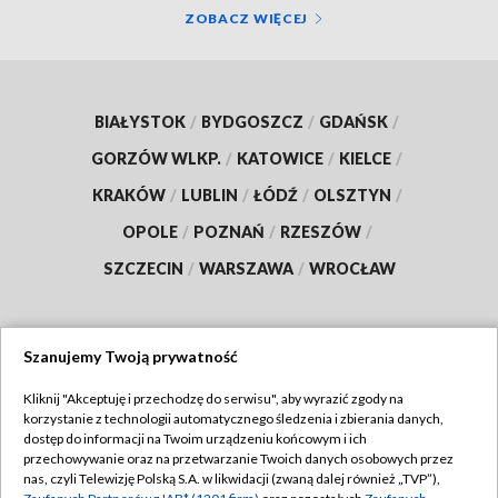
ZOBACZ WIĘCEJ
BIAŁYSTOK
/
BYDGOSZCZ
/
GDAŃSK
/
GORZÓW WLKP.
/
KATOWICE
/
KIELCE
/
KRAKÓW
/
LUBLIN
/
ŁÓDŹ
/
OLSZTYN
/
OPOLE
/
POZNAŃ
/
RZESZÓW
/
SZCZECIN
/
WARSZAWA
/
WROCŁAW
Szanujemy Twoją prywatność
Dołącz do nas:
Kliknij "Akceptuję i przechodzę do serwisu", aby wyrazić zgody na
korzystanie z technologii automatycznego śledzenia i zbierania danych,
TVP
dostęp do informacji na Twoim urządzeniu końcowym i ich
Abonament TVP
przechowywanie oraz na przetwarzanie Twoich danych osobowych przez
Regulamin TVP
nas, czyli Telewizję Polską S.A. w likwidacji (zwaną dalej również „TVP”),
Emisja w TVP