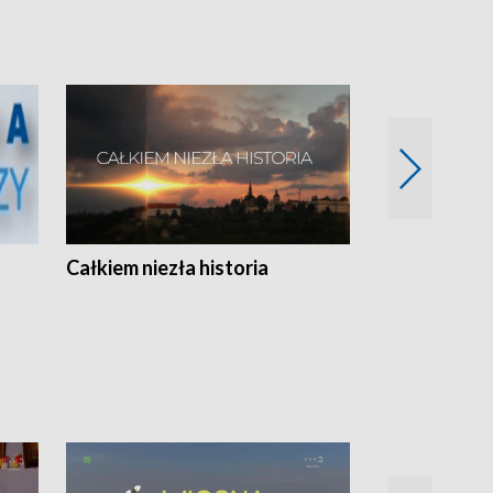
Całkiem niezła historia
Sanatoria