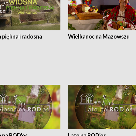
 piękna i radosna
Wielkanoc na Mazowszu
 na ROD'os
Lato na ROD'os