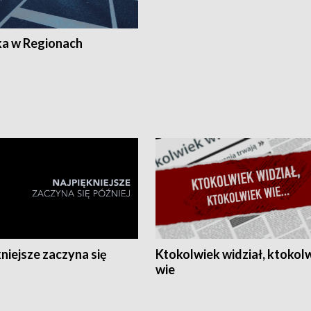
ka w Regionach
niejsze zaczyna się
Ktokolwiek widział, ktokol
wie