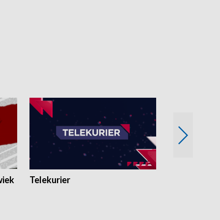
wiek
Telekurier
Kryminalna 