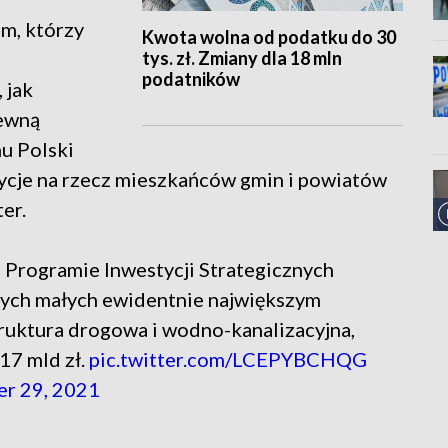
m, którzy
Kwota wolna od podatku do 30
tys. zł. Zmiany dla 18 mln
podatników
 jak
pewną
u Polski
ycje na rzecz mieszkańców gmin i powiatów
er.
 Programie Inwestycji Strategicznych
tych małych ewidentnie największym
ruktura drogowa i wodno-kanalizacyjna,
17 mld zł.
pic.twitter.com/LCEPYBCHQG
r 29, 2021