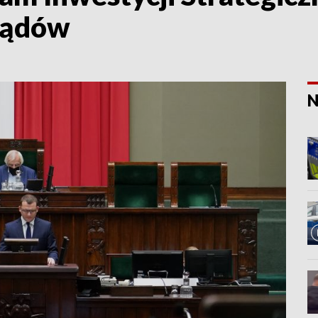
ządów
N