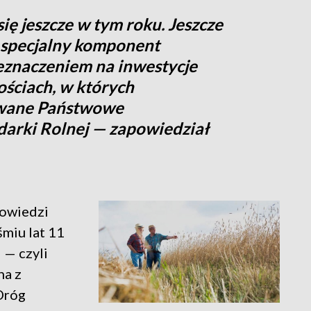
ię jeszcze w tym roku. Jeszcze
 specjalny komponent
eznaczeniem na inwestycje
ściach, w których
owane Państwowe
arki Rolnej — zapowiedział
owiedzi
śmiu lat 11
 — czyli
na z
Dróg