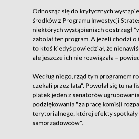
Odnosząc się do krytycznych wystąpie
środków z Programu Inwestycji Strateg
niektórych wystąpieniach dostrzegł "w
zabolał ten program. A jeżeli chodzi o 
to ktoś kiedyś powiedział, że nienaw
ale jeszcze ich nie rozwiązała – powi
Według niego, rząd tym programem roz
czekali przez lata". Powołał się tu na 
piątek jeden z senatorów ugrupowani
podziękowania "za pracę komisji rozp
terytorialnego, której efekty spotkał
samorządowców".