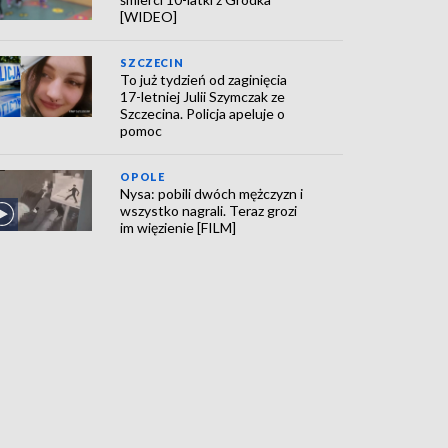
[WIDEO]
SZCZECIN
To już tydzień od zaginięcia
17-letniej Julii Szymczak ze
Szczecina. Policja apeluje o
pomoc
OPOLE
Nysa: pobili dwóch mężczyzn i
wszystko nagrali. Teraz grozi
im więzienie [FILM]