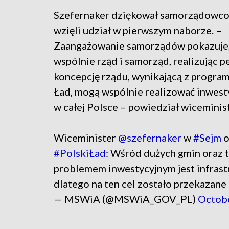
Szefernaker dziękował samorządowco
wzięli udział w pierwszym naborze. –
Zaangażowanie samorządów pokazuje,
wspólnie rząd i samorząd, realizując 
koncepcję rządu, wynikającą z program
Ład, mogą wspólnie realizować inwest
w całej Polsce – powiedział wiceminist
Wiceminister
@szefernaker
w
#Sejm
o
#PolskiŁad
: Wśród dużych gmin oraz 
problemem inwestycyjnym jest infrast
dlatego na ten cel zostało przekazane 
— MSWiA (@MSWiA_GOV_PL)
Octobe