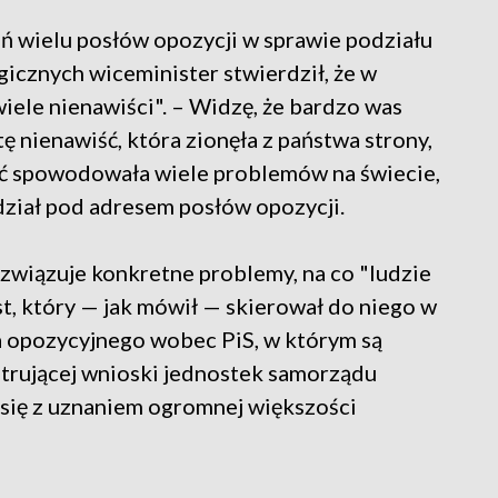
ń wielu posłów opozycji w sprawie podziału
icznych wiceminister stwierdził, że w
iele nienawiści". – Widzę, że bardzo was
tę nienawiść, która zionęła z państwa strony,
iść spowodowała wiele problemów na świecie,
edział pod adresem posłów opozycji.
wiązuje konkretne problemy, na co "ludzie
list, który — jak mówił — skierował do niego w
a opozycyjnego wobec PiS, w którym są
atrującej wnioski jednostek samorządu
y się z uznaniem ogromnej większości