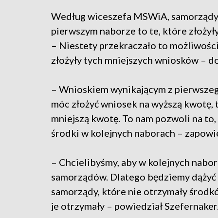
Według wiceszefa MSWiA, samorządy, 
pierwszym naborze to te, które złożyły
– Niestety przekraczało to możliwości
złożyły tych mniejszych wniosków – do
– Wnioskiem wynikającym z pierwszego
móc złożyć wniosek na wyższą kwotę, 
mniejszą kwotę. To nam pozwoli na to
środki w kolejnych naborach – zapowie
– Chcielibyśmy, aby w kolejnych nabora
samorządów. Dlatego będziemy dążyć d
samorządy, które nie otrzymały środk
je otrzymały – powiedział Szefernaker