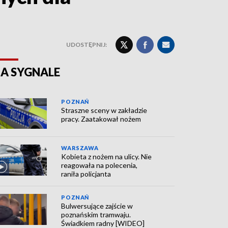
UDOSTĘPNIJ:
A SYGNALE
POZNAŃ
Straszne sceny w zakładzie
pracy. Zaatakował nożem
WARSZAWA
Kobieta z nożem na ulicy. Nie
reagowała na polecenia,
raniła policjanta
POZNAŃ
Bulwersujące zajście w
poznańskim tramwaju.
Świadkiem radny [WIDEO]