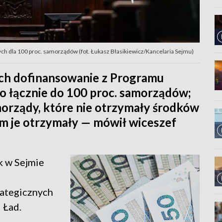
ch dla 100 proc. samorządów (fot. Łukasz Błasikiewicz/Kancelaria Sejmu)
ch dofinansowanie z Programu
ło łącznie do 100 proc. samorządów;
morządy, które nie otrzymały środków
ym je otrzymały — mówił wiceszef
k w Sejmie
rategicznych
 Ład.