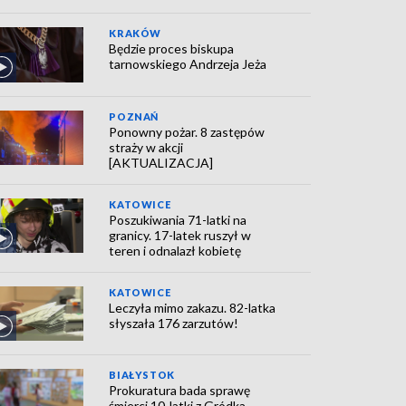
KRAKÓW
Będzie proces biskupa
tarnowskiego Andrzeja Jeża
POZNAŃ
Ponowny pożar. 8 zastępów
straży w akcji
[AKTUALIZACJA]
KATOWICE
Poszukiwania 71-latki na
granicy. 17-latek ruszył w
teren i odnalazł kobietę
KATOWICE
Leczyła mimo zakazu. 82-latka
słyszała 176 zarzutów!
BIAŁYSTOK
Prokuratura bada sprawę
śmierci 10-latki z Gródka