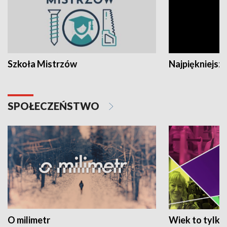
Szkoła Mistrzów
Najpiękniejsze
SPOŁECZEŃSTWO
O milimetr
Wiek to tylko 