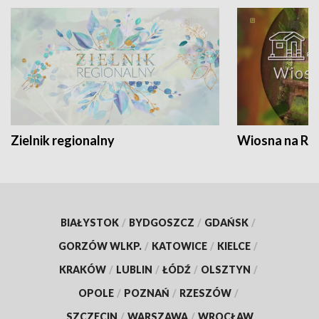
Zielnik regionalny
Wiosna na RO
BIAŁYSTOK
/
BYDGOSZCZ
/
GDAŃSK
/
GORZÓW WLKP.
/
KATOWICE
/
KIELCE
/
KRAKÓW
/
LUBLIN
/
ŁÓDŹ
/
OLSZTYN
/
OPOLE
/
POZNAŃ
/
RZESZÓW
/
SZCZECIN
/
WARSZAWA
/
WROCŁAW