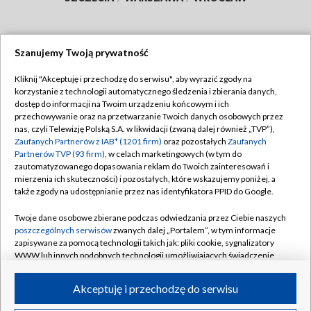
Szanujemy Twoją prywatność
Dołącz do nas:
Kliknij "Akceptuję i przechodzę do serwisu", aby wyrazić zgody na
korzystanie z technologii automatycznego śledzenia i zbierania danych,
TVP
dostęp do informacji na Twoim urządzeniu końcowym i ich
Abonament TVP
przechowywanie oraz na przetwarzanie Twoich danych osobowych przez
Regulamin TVP
nas, czyli Telewizję Polską S.A. w likwidacji (zwaną dalej również „TVP”),
Emisja w TVP
Zaufanych Partnerów z IAB* (1201 firm)
oraz pozostałych
Zaufanych
Polityka prywatności
Partnerów TVP (93 firm)
, w celach marketingowych (w tym do
Centrum informacji TVP
Moje zgody
zautomatyzowanego dopasowania reklam do Twoich zainteresowań i
mierzenia ich skuteczności) i pozostałych, które wskazujemy poniżej, a
Naziemna Telewizja Cyfrowa
Pomoc
także zgody na udostępnianie przez nas identyfikatora PPID do Google.
Sklep TVP
Biuro reklamy
Twoje dane osobowe zbierane podczas odwiedzania przez Ciebie naszych
Rada Programowa
poszczególnych serwisów
zwanych dalej „Portalem”, w tym informacje
Kontakt
zapisywane za pomocą technologii takich jak: pliki cookie, sygnalizatory
System NOS
WWW lub innych podobnych technologii umożliwiających świadczenie
dopasowanych i bezpiecznych usług, personalizację treści oraz reklam,
Informacje o nadawcy
Kanały
udostępnianie funkcji mediów społecznościowych oraz analizowanie
Akceptuję i przechodzę do serwisu
ruchu w Internecie.
Program dla prasy
©2026 Telewizja Polska S.A. w likwidacji