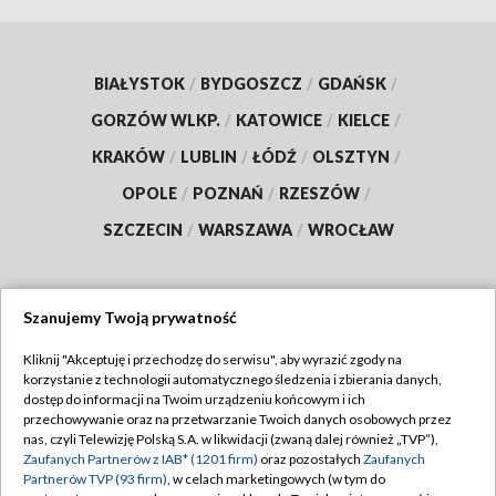
BIAŁYSTOK
/
BYDGOSZCZ
/
GDAŃSK
/
GORZÓW WLKP.
/
KATOWICE
/
KIELCE
/
KRAKÓW
/
LUBLIN
/
ŁÓDŹ
/
OLSZTYN
/
OPOLE
/
POZNAŃ
/
RZESZÓW
/
SZCZECIN
/
WARSZAWA
/
WROCŁAW
Szanujemy Twoją prywatność
Dołącz do nas:
Kliknij "Akceptuję i przechodzę do serwisu", aby wyrazić zgody na
korzystanie z technologii automatycznego śledzenia i zbierania danych,
TVP
dostęp do informacji na Twoim urządzeniu końcowym i ich
Abonament TVP
przechowywanie oraz na przetwarzanie Twoich danych osobowych przez
Regulamin TVP
nas, czyli Telewizję Polską S.A. w likwidacji (zwaną dalej również „TVP”),
Emisja w TVP
Polityka prywatności
Zaufanych Partnerów z IAB* (1201 firm)
oraz pozostałych
Zaufanych
Partnerów TVP (93 firm)
, w celach marketingowych (w tym do
Centrum informacji TVP