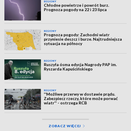
REGIONY
Chłodne powietrze i powrót burz.
Prognoza pogody na 22 i 23 lipca
REGIONY
Prognoza pogody: Zachodni wiatr
przyniesie deszcz i burze. Najtrudniejsza
sytuacja na północy
REGIONY
Ruszyła ósma edycja Nagrody PAP im.
Ryszarda Kapuścińskiego
REGIONY
''Możliwe przerwy w dostawie prądu.
Zabezpiecz rzeczy, które może porwać
wiatr'' - ostrzega RCB
ZOBACZ WIĘCEJ