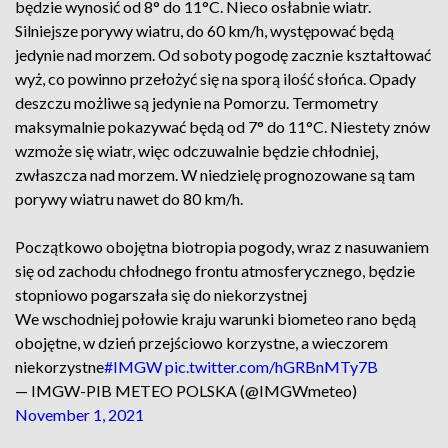
będzie wynosić od 8° do 11°C. Nieco osłabnie wiatr.
Silniejsze porywy wiatru, do 60 km/h, występować będą
jedynie nad morzem. Od soboty pogodę zacznie kształtować
wyż, co powinno przełożyć się na sporą ilość słońca. Opady
deszczu możliwe są jedynie na Pomorzu. Termometry
maksymalnie pokazywać będą od 7° do 11°C. Niestety znów
wzmoże się wiatr, więc odczuwalnie będzie chłodniej,
zwłaszcza nad morzem. W niedzielę prognozowane są tam
porywy wiatru nawet do 80 km/h.
Początkowo obojętna biotropia pogody, wraz z nasuwaniem
się od zachodu chłodnego frontu atmosferycznego, będzie
stopniowo pogarszała się do niekorzystnej
We wschodniej połowie kraju warunki biometeo rano będą
obojętne, w dzień przejściowo korzystne, a wieczorem
niekorzystne
#IMGW
pic.twitter.com/hGRBnMTy7B
— IMGW-PIB METEO POLSKA (@IMGWmeteo)
November 1, 2021