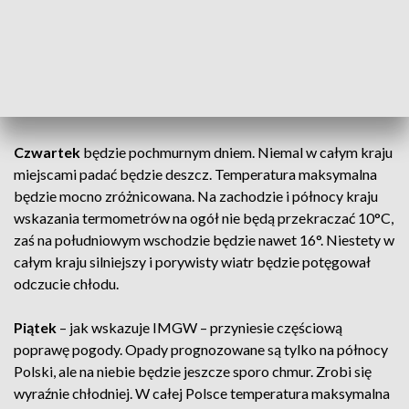
W środę
pogoda ma nieco się poprawić. Pojawi się sporo
przejaśnień, a deszcz prognozowany jest jedynie na północy
Polski. Temperatura maksymalna wynosić będzie od 9°C na
północy do 13 °C na południu. Na wybrzeżu odczuwalnie
będzie nieco chłodniej za sprawą porywistego wiatru.
Czwartek
będzie pochmurnym dniem. Niemal w całym kraju
miejscami padać będzie deszcz. Temperatura maksymalna
będzie mocno zróżnicowana. Na zachodzie i północy kraju
wskazania termometrów na ogół nie będą przekraczać 10°C,
zaś na południowym wschodzie będzie nawet 16°. Niestety w
całym kraju silniejszy i porywisty wiatr będzie potęgował
odczucie chłodu.
Piątek
– jak wskazuje IMGW – przyniesie częściową
poprawę pogody. Opady prognozowane są tylko na północy
Polski, ale na niebie będzie jeszcze sporo chmur. Zrobi się
wyraźnie chłodniej. W całej Polsce temperatura maksymalna