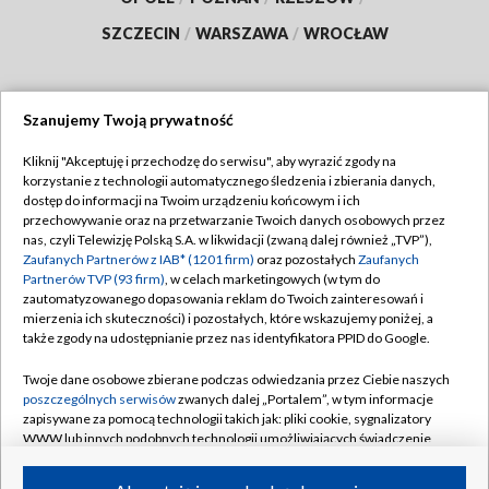
SZCZECIN
/
WARSZAWA
/
WROCŁAW
Szanujemy Twoją prywatność
Dołącz do nas:
Kliknij "Akceptuję i przechodzę do serwisu", aby wyrazić zgody na
korzystanie z technologii automatycznego śledzenia i zbierania danych,
TVP
dostęp do informacji na Twoim urządzeniu końcowym i ich
Abonament TVP
przechowywanie oraz na przetwarzanie Twoich danych osobowych przez
Regulamin TVP
nas, czyli Telewizję Polską S.A. w likwidacji (zwaną dalej również „TVP”),
Emisja w TVP
Polityka prywatności
Zaufanych Partnerów z IAB* (1201 firm)
oraz pozostałych
Zaufanych
Partnerów TVP (93 firm)
, w celach marketingowych (w tym do
Centrum informacji TVP
Moje zgody
zautomatyzowanego dopasowania reklam do Twoich zainteresowań i
mierzenia ich skuteczności) i pozostałych, które wskazujemy poniżej, a
Naziemna Telewizja Cyfrowa
Pomoc
także zgody na udostępnianie przez nas identyfikatora PPID do Google.
Sklep TVP
Biuro reklamy
Twoje dane osobowe zbierane podczas odwiedzania przez Ciebie naszych
Rada Programowa
Kontakt
poszczególnych serwisów
zwanych dalej „Portalem”, w tym informacje
zapisywane za pomocą technologii takich jak: pliki cookie, sygnalizatory
System NOS
WWW lub innych podobnych technologii umożliwiających świadczenie
dopasowanych i bezpiecznych usług, personalizację treści oraz reklam,
Informacje o nadawcy
Kanały
udostępnianie funkcji mediów społecznościowych oraz analizowanie