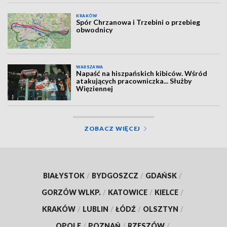
KRAKÓW
Spór Chrzanowa i Trzebini o przebieg
obwodnicy
WARSZAWA
Napaść na hiszpańskich kibiców. Wśród
atakujących pracowniczka... Służby
Więziennej
ZOBACZ WIĘCEJ
BIAŁYSTOK
/
BYDGOSZCZ
/
GDAŃSK
/
GORZÓW WLKP.
/
KATOWICE
/
KIELCE
/
KRAKÓW
/
LUBLIN
/
ŁÓDŹ
/
OLSZTYN
/
OPOLE
/
POZNAŃ
/
RZESZÓW
/