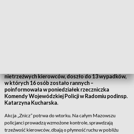
Akcja „Znicz” potrwa do wtorku (fot. policja.pl)
Minionej doby mazowieccy policjanci zatrzymali 19
nietrzeźwych kierowców, doszło do 13 wypadków,
w których 16 osób zostało rannych –
poinformowała w poniedziałek rzeczniczka
Komendy Wojewódzkiej Policji w Radomiu podinsp.
Katarzyna Kucharska.
Akcja „Znicz” potrwa do wtorku. Na całym Mazowszu
policjanci prowadzą wzmożone kontrole, sprawdzają
trzeźwość kierowców, dbają o płynność ruchu w pobliżu