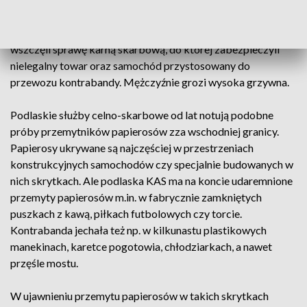
Wobec 30-letniego kierowcy z Białorusi funkcjonariusze
wszczęli sprawę karną skarbową, do której zabezpieczyli
nielegalny towar oraz samochód przystosowany do
przewozu kontrabandy. Mężczyźnie grozi wysoka grzywna.
Podlaskie służby celno-skarbowe od lat notują podobne
próby przemytników papierosów zza wschodniej granicy.
Papierosy ukrywane są najczęściej w przestrzeniach
konstrukcyjnych samochodów czy specjalnie budowanych w
nich skrytkach. Ale podlaska KAS ma na koncie udaremnione
przemyty papierosów m.in. w fabrycznie zamkniętych
puszkach z kawą, piłkach futbolowych czy torcie.
Kontrabanda jechała też np. w kilkunastu plastikowych
manekinach, karetce pogotowia, chłodziarkach, a nawet
przęśle mostu.
W ujawnieniu przemytu papierosów w takich skrytkach