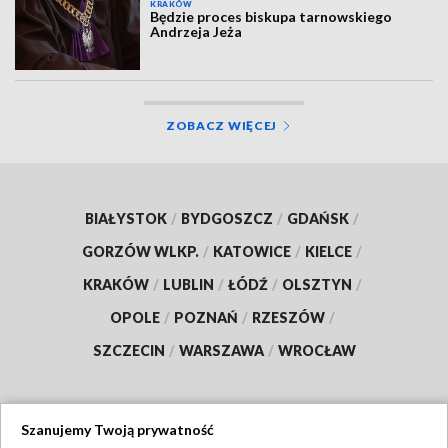
KRAKÓW
Będzie proces biskupa tarnowskiego
Andrzeja Jeża
ZOBACZ WIĘCEJ
BIAŁYSTOK
/
BYDGOSZCZ
/
GDAŃSK
/
GORZÓW WLKP.
/
KATOWICE
/
KIELCE
/
KRAKÓW
/
LUBLIN
/
ŁÓDŹ
/
OLSZTYN
/
OPOLE
/
POZNAŃ
/
RZESZÓW
/
SZCZECIN
/
WARSZAWA
/
WROCŁAW
Szanujemy Twoją prywatność
Dołącz do nas: