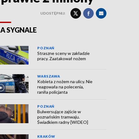
UDOSTĘPNIJ:
A SYGNALE
POZNAŃ
Straszne sceny w zakładzie
pracy. Zaatakował nożem
WARSZAWA
Kobieta z nożem na ulicy. Nie
reagowała na polecenia,
raniła policjanta
POZNAŃ
Bulwersujące zajście w
poznańskim tramwaju.
Świadkiem radny [WIDEO]
KRAKÓW