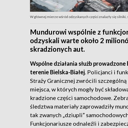
W głównej mierze wśród odzyskanych części znalazły się silniki, s
Mundurowi wspólnie z funkcjon
odzyskali warte około 2 milion
skradzionych aut.
Wspólne działania służb prowadzone 
terenie Bielska-Białej
. Policjanci i fu
Straży Granicznej zwrócili szczególną
miejsca, w których mogły być składow
kradzione części samochodowe. Zebr
śledztwa materiały zaprowadziły mu
tak zwanych „dziupli” samochodowych
Funkcjonariusze odnaleźli i zabezpiec