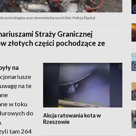
krzynie biegów oraz elementy karoserii (fot. Policja Śląska)
ariuszami Straży Granicznej
ów złotych części pochodzące ze
były na
nkcjonariusze
 uwagę na te
ane
ane w toku
ndurowych do
Akcja ratowania kota w
Rzeszowie
.
zyli tam 264