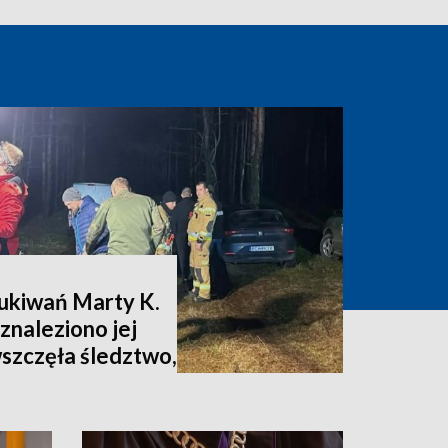
zukiwań Marty K.
znaleziono jej
wszczęła śledztwo,
nia [zdjęcia,