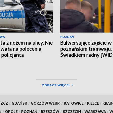
AWA
POZNAŃ
ta z nożem na ulicy. Nie
Bulwersujące zajście w
wała na polecenia,
poznańskim tramwaju.
 policjanta
Świadkiem radny [WI
ZOBACZ WIĘCEJ
SZCZ
/
GDAŃSK
/
GORZÓW WLKP.
/
KATOWICE
/
KIELCE
/
KRA
N
/
OPOLE
/
POZNAŃ
/
RZESZÓW
/
SZCZECIN
/
WARSZAWA
/
W