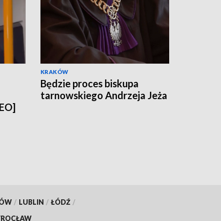
KRAKÓW
Będzie proces biskupa
tarnowskiego Andrzeja Jeża
DEO]
KÓW
/
LUBLIN
/
ŁÓDŹ
/
ROCŁAW