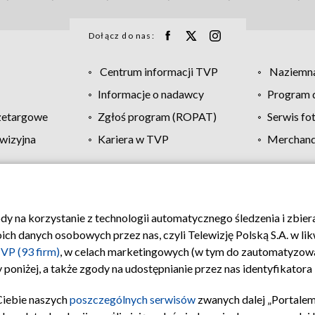
Dołącz do nas:
Centrum informacji TVP
Naziemna
Informacje o nadawcy
Program d
zetargowe
Zgłoś program (ROPAT)
Serwis fo
wizyjna
Kariera w TVP
Merchandi
Polityka prywatności
Moje zgody
Pomoc
Biuro re
ody na korzystanie z technologii automatycznego śledzenia i zbie
 danych osobowych przez nas, czyli Telewizję Polską S.A. w likw
VP (93 firm)
, w celach marketingowych (w tym do zautomatyzow
 poniżej, a także zgody na udostępnianie przez nas identyfikator
Ciebie naszych
poszczególnych serwisów
zwanych dalej „Portalem