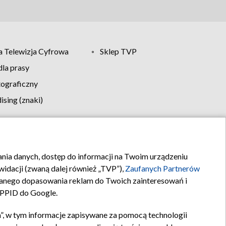
 Telewizja Cyfrowa
Sklep TVP
la prasy
tograficzny
sing (znaki)
klamy
Kontakt
rania danych, dostęp do informacji na Twoim urządzeniu
idacji (zwaną dalej również „TVP”),
Zaufanych Partnerów
anego dopasowania reklam do Twoich zainteresowań i
a PPID do Google.
”, w tym informacje zapisywane za pomocą technologii