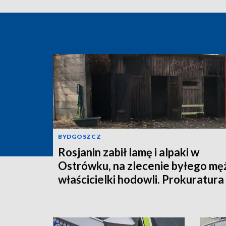
BYDGOSZCZ
Rosjanin zabił lamę i alpaki w
Ostrówku, na zlecenie byłego mę
właścicielki hodowli. Prokuratura
wysłała akt oskarżenia!