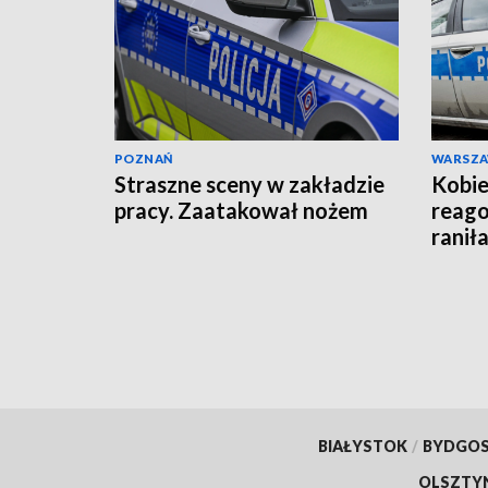
POZNAŃ
WARSZ
Straszne sceny w zakładzie
Kobie
pracy. Zaatakował nożem
reago
raniła
BIAŁYSTOK
/
BYDGO
OLSZTY