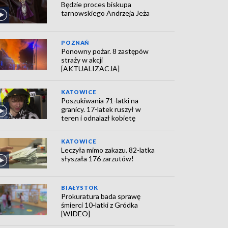
Będzie proces biskupa
tarnowskiego Andrzeja Jeża
POZNAŃ
Ponowny pożar. 8 zastępów
straży w akcji
[AKTUALIZACJA]
KATOWICE
Poszukiwania 71-latki na
granicy. 17-latek ruszył w
teren i odnalazł kobietę
KATOWICE
Leczyła mimo zakazu. 82-latka
słyszała 176 zarzutów!
BIAŁYSTOK
Prokuratura bada sprawę
śmierci 10-latki z Gródka
[WIDEO]