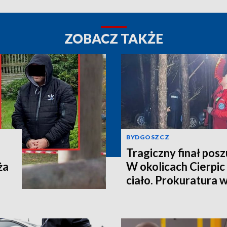
ZOBACZ TAKŻE
BYDGOSZCZ
Tragiczny finał pos
ża
W okolicach Cierpic 
ciało. Prokuratura 
kobieta miała obraże
wideo]