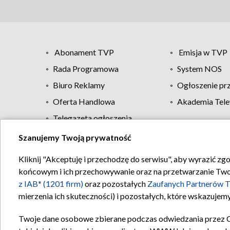
Abonament TVP
Emisja w TVP
Rada Programowa
System NOS
Biuro Reklamy
Ogłoszenie pr
Oferta Handlowa
Akademia Tele
Telegazeta ogłoszenia
Szanujemy Twoją prywatność
Regulamin TVP
Kliknij "Akceptuję i przechodzę do serwisu", aby wyrazić zg
końcowym i ich przechowywanie oraz na przetwarzanie Twoich
z IAB* (1201 firm)
oraz pozostałych
Zaufanych Partnerów T
mierzenia ich skuteczności) i pozostałych, które wskazujemy
Twoje dane osobowe zbierane podczas odwiedzania przez 