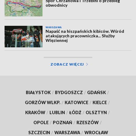
Spór Chrzanowa i Trzebini o przebieg
obwodnicy
WARSZAWA
Napaść na hiszpańskich kibiców. Wśród
atakujących pracowniczka... Służby
Więziennej
ZOBACZ WIĘCEJ
BIAŁYSTOK
/
BYDGOSZCZ
/
GDAŃSK
/
GORZÓW WLKP.
/
KATOWICE
/
KIELCE
/
KRAKÓW
/
LUBLIN
/
ŁÓDŹ
/
OLSZTYN
/
OPOLE
/
POZNAŃ
/
RZESZÓW
/
SZCZECIN
/
WARSZAWA
/
WROCŁAW