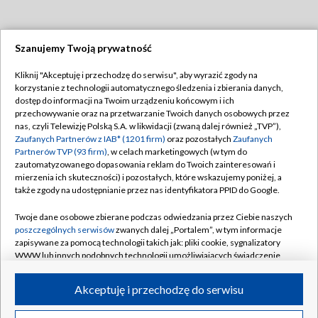
Szanujemy Twoją prywatność
Dołącz do nas:
Kliknij "Akceptuję i przechodzę do serwisu", aby wyrazić zgody na
korzystanie z technologii automatycznego śledzenia i zbierania danych,
TVP
dostęp do informacji na Twoim urządzeniu końcowym i ich
Abonament TVP
przechowywanie oraz na przetwarzanie Twoich danych osobowych przez
Regulamin TVP
nas, czyli Telewizję Polską S.A. w likwidacji (zwaną dalej również „TVP”),
Emisja w TVP
Polityka prywatności
Zaufanych Partnerów z IAB* (1201 firm)
oraz pozostałych
Zaufanych
Partnerów TVP (93 firm)
, w celach marketingowych (w tym do
Centrum informacji TVP
Moje zgody
zautomatyzowanego dopasowania reklam do Twoich zainteresowań i
mierzenia ich skuteczności) i pozostałych, które wskazujemy poniżej, a
Naziemna Telewizja Cyfrowa
Pomoc
także zgody na udostępnianie przez nas identyfikatora PPID do Google.
Sklep TVP
Biuro reklamy
Twoje dane osobowe zbierane podczas odwiedzania przez Ciebie naszych
Rada Programowa
Kontakt
poszczególnych serwisów
zwanych dalej „Portalem”, w tym informacje
zapisywane za pomocą technologii takich jak: pliki cookie, sygnalizatory
System NOS
WWW lub innych podobnych technologii umożliwiających świadczenie
dopasowanych i bezpiecznych usług, personalizację treści oraz reklam,
Informacje o nadawcy
Kanały
udostępnianie funkcji mediów społecznościowych oraz analizowanie
Akceptuję i przechodzę do serwisu
ruchu w Internecie.
Program dla prasy
©2026 Telewizja Polska S.A. w likwidacji