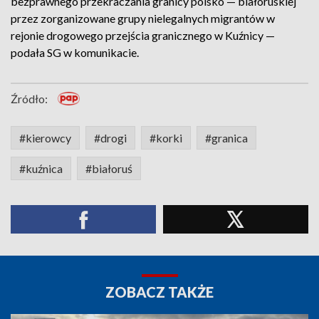
bezprawnego przekraczania granicy polsko — białoruskiej
przez zorganizowane grupy nielegalnych migrantów w
rejonie drogowego przejścia granicznego w Kuźnicy —
podała SG w komunikacie.
Źródło:
#kierowcy
#drogi
#korki
#granica
#kuźnica
#białoruś
ZOBACZ TAKŻE