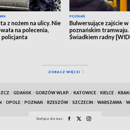
AWA
POZNAŃ
ta z nożem na ulicy. Nie
Bulwersujące zajście w
wała na polecenia,
poznańskim tramwaju.
 policjanta
Świadkiem radny [WI
ZOBACZ WIĘCEJ
SZCZ
/
GDAŃSK
/
GORZÓW WLKP.
/
KATOWICE
/
KIELCE
/
KRA
N
/
OPOLE
/
POZNAŃ
/
RZESZÓW
/
SZCZECIN
/
WARSZAWA
/
W
Dołącz do nas: