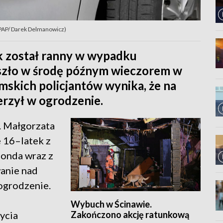
t. PAP/ Darek Delmanowicz)
ik został ranny w wypadku
zło w środę późnym wieczorem w
mskich policjantów wynika, że na
erzył w ogrodzenie.
t. Małgorzata
 16–latek z
honda wraz z
wanie nad
 ogrodzenie.
Wybuch w Ścinawie.
Zakończono akcję ratunkową
ycia