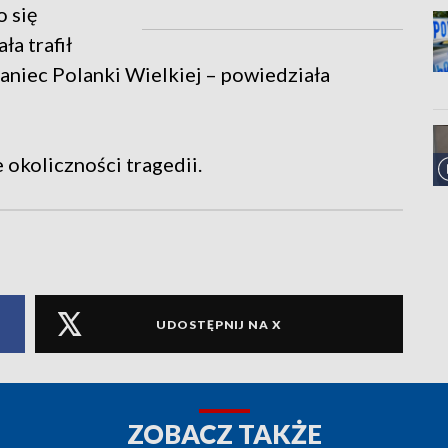
o się
ła trafił
kaniec Polanki Wielkiej – powiedziała
 okoliczności tragedii.
UDOSTĘPNIJ NA X
ZOBACZ TAKŻE