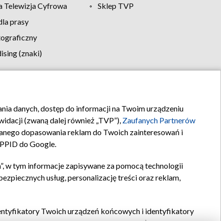
 Telewizja Cyfrowa
Sklep TVP
la prasy
tograficzny
sing (znaki)
klamy
Kontakt
rania danych, dostęp do informacji na Twoim urządzeniu
idacji (zwaną dalej również „TVP”),
Zaufanych Partnerów
anego dopasowania reklam do Twoich zainteresowań i
a PPID do Google.
”, w tym informacje zapisywane za pomocą technologii
zpiecznych usług, personalizację treści oraz reklam,
identyfikatory Twoich urządzeń końcowych i identyfikatory