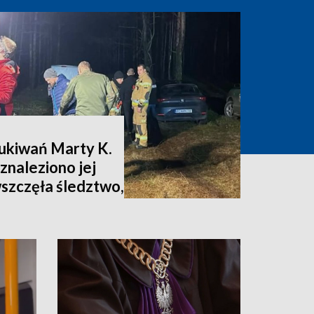
zukiwań Marty K.
znaleziono jej
wszczęła śledztwo,
nia [zdjęcia,