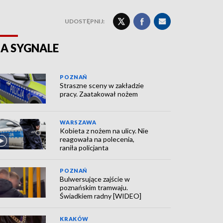
UDOSTĘPNIJ:
A SYGNALE
POZNAŃ
Straszne sceny w zakładzie
pracy. Zaatakował nożem
WARSZAWA
Kobieta z nożem na ulicy. Nie
reagowała na polecenia,
raniła policjanta
POZNAŃ
Bulwersujące zajście w
poznańskim tramwaju.
Świadkiem radny [WIDEO]
KRAKÓW