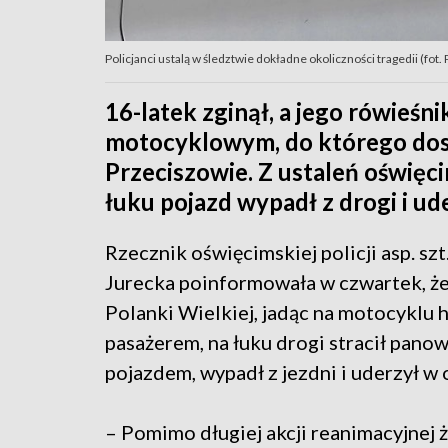
Policjanci ustalą w śledztwie dokładne okoliczności tragedii (fo
16-latek zginął, a jego rówieśn
motocyklowym, do którego dos
Przeciszowie. Z ustaleń oświęci
łuku pojazd wypadł z drogi i ud
Rzecznik oświęcimskiej policji asp. sz
Jurecka poinformowała w czwartek, że
Polanki Wielkiej, jadąc na motocyklu 
pasażerem, na łuku drogi stracił pano
pojazdem, wypadł z jezdni i uderzył w
– Pomimo długiej akcji reanimacyjnej ż