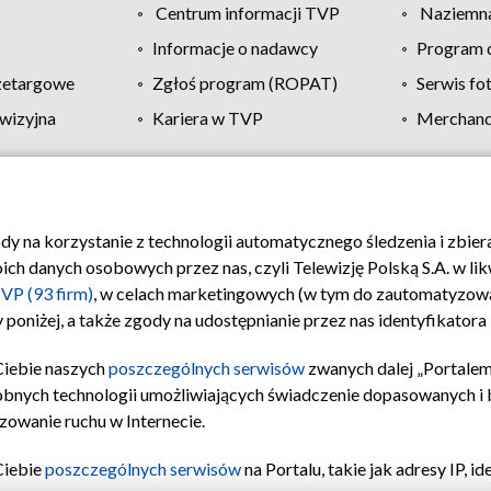
Centrum informacji TVP
Naziemna
Informacje o nadawcy
Program d
zetargowe
Zgłoś program (ROPAT)
Serwis fo
wizyjna
Kariera w TVP
Merchandi
Polityka prywatności
Moje zgody
Pomoc
Biuro re
ody na korzystanie z technologii automatycznego śledzenia i zbie
 danych osobowych przez nas, czyli Telewizję Polską S.A. w likw
VP (93 firm)
, w celach marketingowych (w tym do zautomatyzow
 poniżej, a także zgody na udostępnianie przez nas identyfikator
Ciebie naszych
poszczególnych serwisów
zwanych dalej „Portalem
obnych technologii umożliwiających świadczenie dopasowanych i be
zowanie ruchu w Internecie.
Ciebie
poszczególnych serwisów
na Portalu, takie jak adresy IP, 