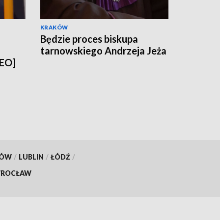
KRAKÓW
Będzie proces biskupa
tarnowskiego Andrzeja Jeża
DEO]
KÓW
/
LUBLIN
/
ŁÓDŹ
/
ROCŁAW