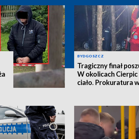
BYDGOSZCZ
Tragiczny finał pos
ża
W okolicach Cierpic 
ciało. Prokuratura 
kobieta miała obraże
wideo]