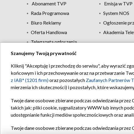
Abonament TVP
Emisja w TVP
Rada Programowa
System NOS
Biuro Reklamy
Ogłoszenie pr
Oferta Handlowa
Akademia Tele
Telegazeta ogłoszenia
Szanujemy Twoją prywatność
Regulamin TVP
Kliknij "Akceptuję i przechodzę do serwisu", aby wyrazić zg
końcowym i ich przechowywanie oraz na przetwarzanie Twoich
z IAB* (1201 firm)
oraz pozostałych
Zaufanych Partnerów T
mierzenia ich skuteczności) i pozostałych, które wskazujemy
Twoje dane osobowe zbierane podczas odwiedzania przez 
takich jak: pliki cookie, sygnalizatory WWW lub innych pod
udostępnianie funkcji mediów społecznościowych oraz anali
Twoje dane osobowe zbierane podczas odwiedzania przez 