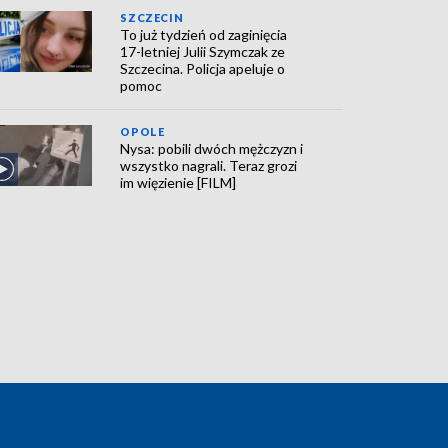
SZCZECIN
To już tydzień od zaginięcia
17-letniej Julii Szymczak ze
Szczecina. Policja apeluje o
pomoc
OPOLE
Nysa: pobili dwóch mężczyzn i
wszystko nagrali. Teraz grozi
im więzienie [FILM]