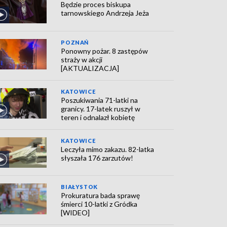
Będzie proces biskupa
tarnowskiego Andrzeja Jeża
POZNAŃ
Ponowny pożar. 8 zastępów
straży w akcji
[AKTUALIZACJA]
KATOWICE
Poszukiwania 71-latki na
granicy. 17-latek ruszył w
teren i odnalazł kobietę
KATOWICE
Leczyła mimo zakazu. 82-latka
słyszała 176 zarzutów!
BIAŁYSTOK
Prokuratura bada sprawę
śmierci 10-latki z Gródka
[WIDEO]