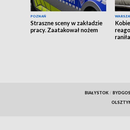
POZNAŃ
WARSZ
Straszne sceny w zakładzie
Kobie
pracy. Zaatakował nożem
reago
raniła
BIAŁYSTOK
/
BYDGO
OLSZTY