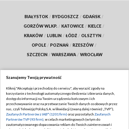
BIAŁYSTOK
/
BYDGOSZCZ
/
GDAŃSK
/
GORZÓW WLKP.
/
KATOWICE
/
KIELCE
/
KRAKÓW
/
LUBLIN
/
ŁÓDŹ
/
OLSZTYN
/
OPOLE
/
POZNAŃ
/
RZESZÓW
/
SZCZECIN
/
WARSZAWA
/
WROCŁAW
Szanujemy Twoją prywatność
Dołącz do nas:
Kliknij "Akceptuję i przechodzę do serwisu", aby wyrazić zgody na
korzystanie z technologii automatycznego śledzenia i zbierania danych,
TVP
dostęp do informacji na Twoim urządzeniu końcowym i ich
Abonament TVP
przechowywanie oraz na przetwarzanie Twoich danych osobowych przez
Regulamin TVP
nas, czyli Telewizję Polską S.A. w likwidacji (zwaną dalej również „TVP”),
Emisja w TVP
Polityka prywatności
Zaufanych Partnerów z IAB* (1201 firm)
oraz pozostałych
Zaufanych
Partnerów TVP (93 firm)
, w celach marketingowych (w tym do
Centrum informacji TVP
Moje zgody
zautomatyzowanego dopasowania reklam do Twoich zainteresowań i