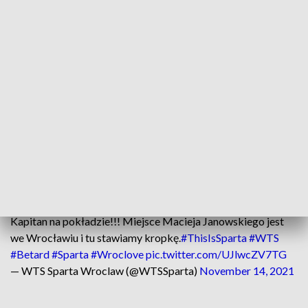
Artiom Łaguta oraz Brytyjczyk Daniel Bewley, ale sytuacja
kapitana mistrzów Polski nadal była w zawieszeniu. W
niedzielę fani żużla w stolicy Dolnego Śląska mogli odetchnąć
z ulgą.
- Aż trudno jest mi sobie wyobrazić, że mógłbym przekazać
kibicom inną informację. Maciej Janowski to nasz
wychowanek, kapitan i ikona wrocławskiej Sparty. Tu jest
jego miejsce. Z Maćkiem mamy jasno sprecyzowane cele na
najbliższe sezony i wierzę, że z takim kapitanem Betard
Sparta Wrocław będzie je skutecznie realizować –
poinformował prezes WTS.
Kapitan na pokładzie!!! Miejsce Macieja Janowskiego jest
we Wrocławiu i tu stawiamy kropkę.
#ThisIsSparta
#WTS
#Betard
#Sparta
#Wroclove
pic.twitter.com/UJlwcZV7TG
— WTS Sparta Wroclaw (@WTSSparta)
November 14, 2021