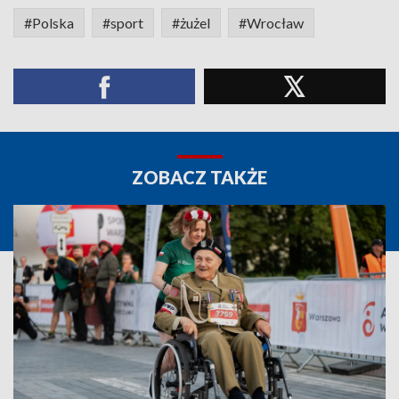
#Polska
#sport
#żużel
#Wrocław
ZOBACZ TAKŻE