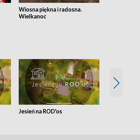
Wiosna piękna i radosna.
Gwiazdy od 
Wielkanoc
gwiazdki
Jesień na ROD'os
Dlaczego kr