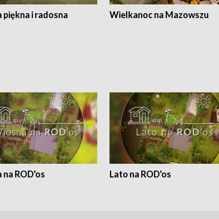
 piękna i radosna
Wielkanoc na Mazowszu
 na ROD'os
Lato na ROD'os