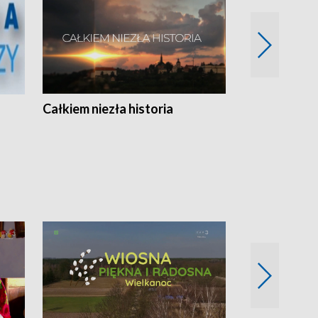
Całkiem niezła historia
Sanatoria