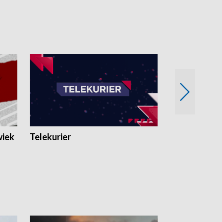
wiek
Telekurier
Kryminalna 