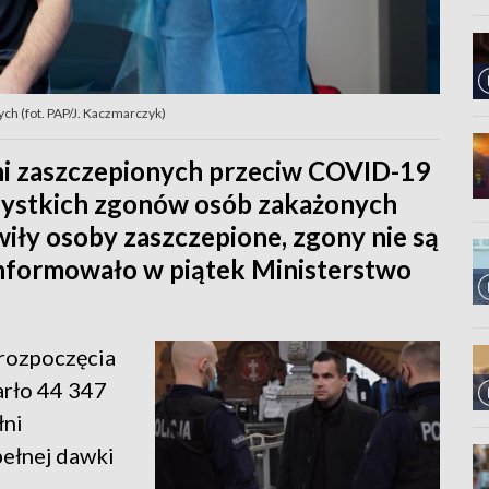
ch (fot. PAP/J. Kaczmarczyk)
łni zaszczepionych przeciw COVID-19
zystkich zgonów osób zakażonych
iły osoby zaszczepione, zgony nie są
informowało w piątek Ministerstwo
 rozpoczęcia
arło 44 347
łni
pełnej dawki