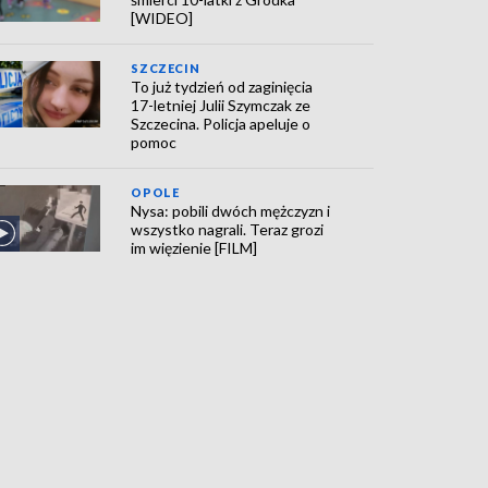
[WIDEO]
SZCZECIN
To już tydzień od zaginięcia
17-letniej Julii Szymczak ze
Szczecina. Policja apeluje o
pomoc
OPOLE
Nysa: pobili dwóch mężczyzn i
wszystko nagrali. Teraz grozi
im więzienie [FILM]