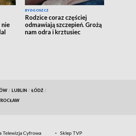
BYDGOSZCZ
Rodzice coraz częściej
 nie
odmawiają szczepień. Grożą
al
nam odra i krztusiec
KÓW
/
LUBLIN
/
ŁÓDŹ
/
ROCŁAW
 Telewizja Cyfrowa
Sklep TVP