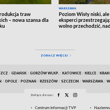
WARSZAWA
rodukcja traw
Poziom Wisły niski, ale
ich – nowa szansa dla
eksperci przestrzegają:
ku
wolno przechodzić, nad
jest groźna
ZOBACZ WIĘCEJ
SZCZ
/
GDAŃSK
/
GORZÓW WLKP.
/
KATOWICE
/
KIELCE
/
KRA
N
/
OPOLE
/
POZNAŃ
/
RZESZÓW
/
SZCZECIN
/
WARSZAWA
/
W
Dołącz do nas:
Centrum informacji TVP
Naziemna