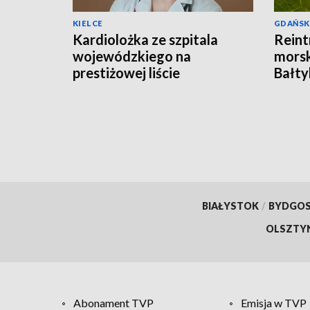
KIELCE
GDAŃSK
Kardiolożka ze szpitala
Reint
wojewódzkiego na
morsk
prestiżowej liście
Bałty
stanfordzkiej
BIAŁYSTOK
/
BYDGO
OLSZTY
Abonament TVP
Emisja w TVP