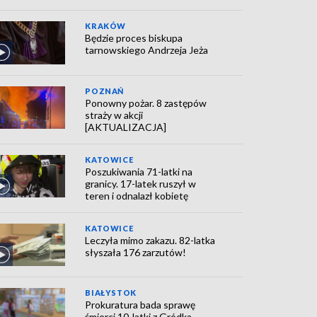
KRAKÓW
Będzie proces biskupa
tarnowskiego Andrzeja Jeża
POZNAŃ
Ponowny pożar. 8 zastępów
straży w akcji
[AKTUALIZACJA]
KATOWICE
Poszukiwania 71-latki na
granicy. 17-latek ruszył w
teren i odnalazł kobietę
KATOWICE
Leczyła mimo zakazu. 82-latka
słyszała 176 zarzutów!
BIAŁYSTOK
Prokuratura bada sprawę
śmierci 10-latki z Gródka