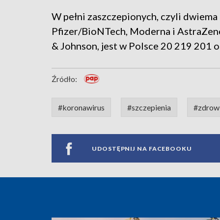
W pełni zaszczepionych, czyli dwiema
Pfizer/BioNTech, Moderna i AstraZe
& Johnson, jest w Polsce 20 219 201 o
Źródło:
#koronawirus
#szczepienia
#zdrow
UDOSTĘPNIJ NA FACEBOOKU