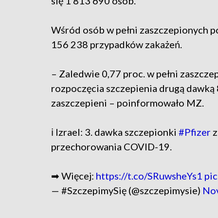
się 1 813 690 osób.
Wśród osób w pełni zaszczepionych p
156 238 przypadków zakażeń.
– Zaledwie 0,77 proc. w pełni zaszcz
rozpoczęcia szczepienia drugą dawką 8
zaszczepieni – poinformowało MZ.
ℹ Izrael: 3. dawka szczepionki
#Pfizer
z
przechorowania COVID-19.
➡ Więcej:
https://t.co/SRuwsheYs1
pi
— #SzczepimySię (@szczepimysie)
Nov