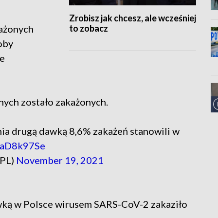
Zrobisz jak chcesz, ale wcześniej
to zobacz
ażonych
oby
ze
nych zostało zakażonych.
ia drugą dawką 8,6% zakażeń stanowili w
oHaD8k97Se
_PL)
November 19, 2021
wką w Polsce wirusem SARS-CoV-2 zakaziło