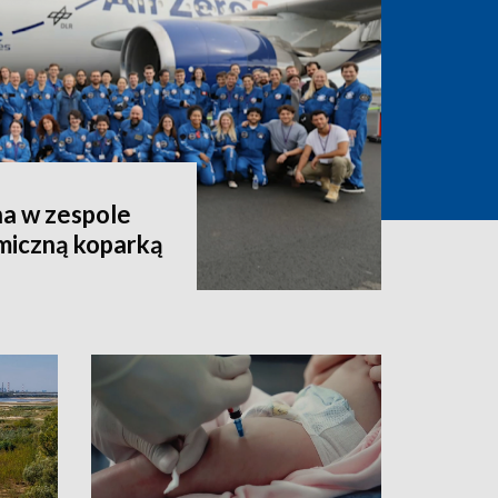
a w zespole
miczną koparką