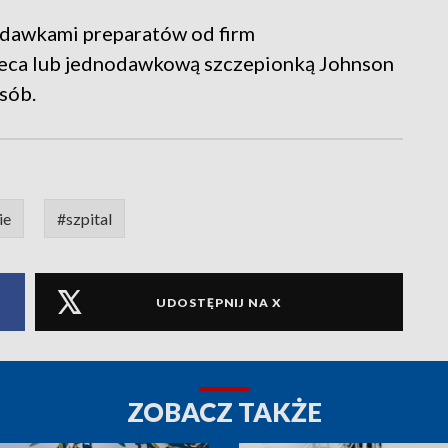
 dawkami preparatów od firm
neca lub jednodawkową szczepionką Johnson
sób.
ie
#szpital
UDOSTĘPNIJ NA X
ZOBACZ TAKŻE