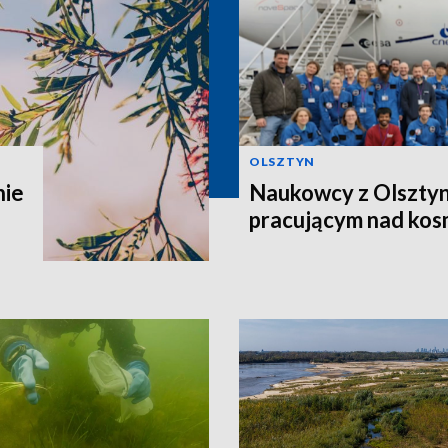
OLSZTYN
nie
Naukowcy z Olsztyn
pracującym nad kos