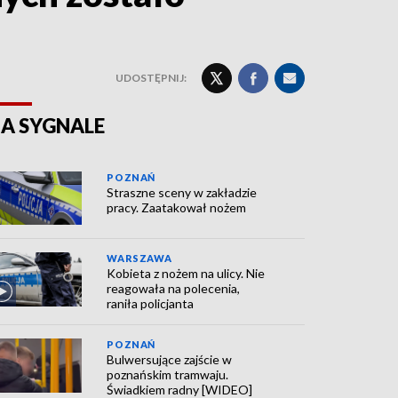
UDOSTĘPNIJ:
A SYGNALE
POZNAŃ
Straszne sceny w zakładzie
pracy. Zaatakował nożem
WARSZAWA
Kobieta z nożem na ulicy. Nie
reagowała na polecenia,
raniła policjanta
POZNAŃ
Bulwersujące zajście w
poznańskim tramwaju.
Świadkiem radny [WIDEO]