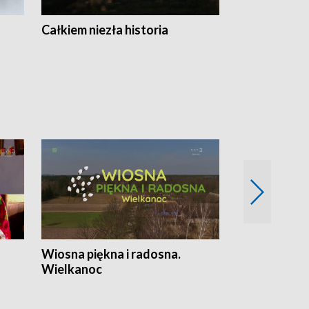
Całkiem niezła historia
Sanatoria
Wiosna piękna i radosna.
Gwiazdy od 
Wielkanoc
gwiazdki