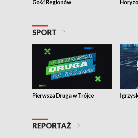
Gość Regionów
Horyzo
SPORT
Pierwsza Druga w Trójce
Igrzys
REPORTAŻ