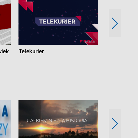
wiek
Telekurier
Kryminalna 