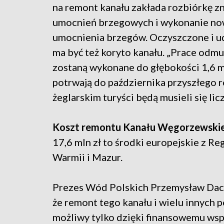
na remont kanału zakłada rozbiórkę z
umocnień brzegowych i wykonanie n
umocnienia brzegów. Oczyszczone i u
ma być też koryto kanału. „Prace odm
zostaną wykonane do głębokości 1,6 m”
potrwają do października przyszłego r
żeglarskim turyści będą musieli się licz
Koszt remontu Kanału Węgorzewskieg
17,6 mln zł to środki europejskie z 
Warmii i Mazur.
Prezes Wód Polskich Przemysław Daca
że remont tego kanału i wielu innych 
możliwy tylko dzięki finansowemu ws