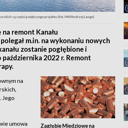
urskich są częścią większego projektu (fot. PAP/Andrzej Lange)
 na remont Kanału
polegał m.in. na wykonaniu nowych
anału zostanie pogłębione i
 października 2022 r. Remont
rapy.
lownym na
skich,
. Jego
ewie umowa
Zagłębie Miedziowe na