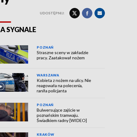
UDOSTĘPNIJ:
A SYGNALE
POZNAŃ
Straszne sceny w zakładzie
pracy. Zaatakował nożem
WARSZAWA
Kobieta z nożem na ulicy. Nie
reagowała na polecenia,
raniła policjanta
POZNAŃ
Bulwersujące zajście w
poznańskim tramwaju.
Świadkiem radny [WIDEO]
KRAKÓW