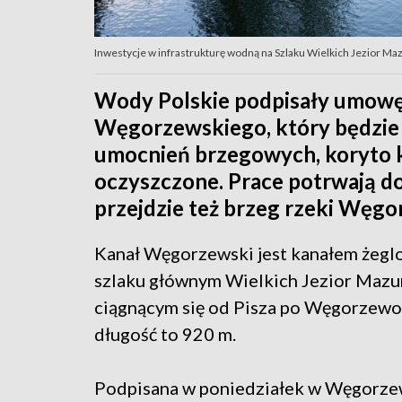
Inwestycje w infrastrukturę wodną na Szlaku Wielkich Jezior Maz
Wody Polskie podpisały umowę
Węgorzewskiego, który będzie 
umocnień brzegowych, koryto k
oczyszczone. Prace potrwają do
przejdzie też brzeg rzeki Węgo
Kanał Węgorzewski jest kanałem żeg
szlaku głównym Wielkich Jezior Mazur
ciągnącym się od Pisza po Węgorzewo
długość to 920 m.
Podpisana w poniedziałek w Węgorz