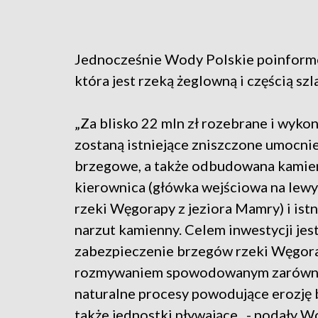
Jednocześnie Wody Polskie poinformow
która jest rzeką żeglowną i częścią sz
„Za blisko 22 mln zł rozebrane i wyk
zostaną istniejące zniszczone umocni
brzegowe, a także odbudowana kamie
kierownica (główka wejściowa na lew
rzeki Węgorapy z jeziora Mamry) i istn
narzut kamienny. Celem inwestycji jes
zabezpieczenie brzegów rzeki Węgor
rozmywaniem spowodowanym zarówn
naturalne procesy powodujące erozję 
także jednostki pływające„ - podały 