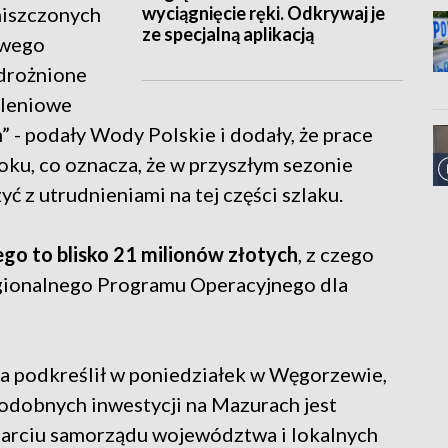
wyciągnięcie ręki. Odkrywaj je
niszczonych
ze specjalną aplikacją
owego
drożnione
uleniowe
 - podały Wody Polskie i dodały, że prace
oku, co oznacza, że w przyszłym sezonie
yć z utrudnieniami na tej części szlaku.
o to blisko 21 milionów złotych
, z czego
Regionalnego Programu Operacyjnego dla
 podkreślił w poniedziałek w Węgorzewie,
podobnych inwestycji na Mazurach jest
parciu samorządu województwa i lokalnych