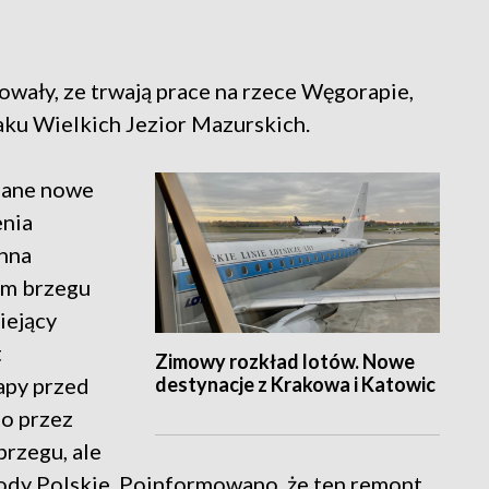
ały, ze trwają prace na rzece Węgorapie,
laku Wielkich Jezior Mazurskich.
onane nowe
enia
nna
ym brzegu
iejący
t
Zimowy rozkład lotów. Nowe
destynacje z Krakowa i Katowic
apy przed
o przez
brzegu, ale
Wody Polskie. Poinformowano, że ten remont