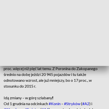
bardziej wzrósł ruch na al. Tysiąclecia, do wschodniej granicy
miasta Nowy Targ (dk49), bo o 42 proc. w stosunku do 2015
r. Średnio na dobę przejeżdżają przez miasto 19 832 pojazdy,
podczas gdy w 2015 r. było ich 14 007.
Rekordzistą wzrostu natężenia ruchu na Podhalu jest odcinek
Zakopianki (dk47) od granicy Nowego Targu na południe do
ul. Orkana w Szaflarach. Ruch wzrósł tam o 45 proc. w
stosunku do roku 2015 i wynosi aktualnie 22 329 pojazdów
średnio na dobę. Dalej z Szaflar do Poronina (ul.
Piłsudskiego) przejeżdża średnio 19 185 pojazdów czyli o 41
proc. więcej niż pięć lat temu. Z Poronina do Zakopanego
średnio na dobę jeździ 20 945 pojazdów i tu także
odnotowano wzrost, ale już mniejszy, bo o 17 proc., w
stosunku do 2015 r.
Idą zmiany – w górę szlabany❗️
Od 1 grudnia na odcinkach
#Konin
–
#Stryków
(
#A2
) i