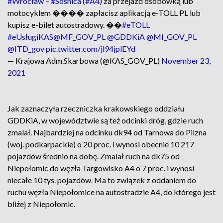
#Wrocław
–
#Sośnica
(
#A4
) za przejazd osobówką lub
motocyklem ����️ zapłacisz aplikacją e-TOLL PL lub
kupisz e-bilet autostradowy. ��
#eTOLL
#eUsługiKAS
@MF_GOV_PL
@GDDKiA
@MI_GOV_PL
@ITD_gov
pic.twitter.com/jl94jplEYd
— Krajowa Adm.Skarbowa (@KAS_GOV_PL)
November 23,
2021
Jak zaznaczyła rzeczniczka krakowskiego oddziału
GDDKiA, w województwie są też odcinki dróg, gdzie ruch
zmalał. Najbardziej na odcinku dk94 od Tarnowa do Pilzna
(woj. podkarpackie) o 20 proc. i wynosi obecnie 10 217
pojazdów średnio na dobę. Zmalał ruch na dk75 od
Niepołomic do węzła Targowisko A4 o 7 proc. i wynosi
niecałe 10 tys. pojazdów. Ma to związek z oddaniem do
ruchu węzła Niepołomice na autostradzie A4, do którego jest
bliżej z Niepołomic.