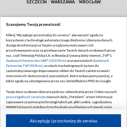
SZCZECIN
/
WARSZAWA
/
WROCŁAW
Szanujemy Twoją prywatność
Dołącz do nas:
Kliknij "Akceptuję i przechodzę do serwisu", aby wyrazić zgody na
korzystanie z technologii automatycznego śledzenia i zbierania danych,
TVP
dostęp do informacji na Twoim urządzeniu końcowym i ich
Abonament TVP
przechowywanie oraz na przetwarzanie Twoich danych osobowych przez
Regulamin TVP
nas, czyli Telewizję Polską S.A. w likwidacji (zwaną dalej również „TVP”),
Emisja w TVP
Polityka prywatności
Zaufanych Partnerów z IAB* (1201 firm)
oraz pozostałych
Zaufanych
Partnerów TVP (93 firm)
, w celach marketingowych (w tym do
Centrum informacji TVP
Moje zgody
zautomatyzowanego dopasowania reklam do Twoich zainteresowań i
mierzenia ich skuteczności) i pozostałych, które wskazujemy poniżej, a
Naziemna Telewizja Cyfrowa
Pomoc
także zgody na udostępnianie przez nas identyfikatora PPID do Google.
Sklep TVP
Biuro reklamy
Twoje dane osobowe zbierane podczas odwiedzania przez Ciebie naszych
Rada Programowa
Kontakt
poszczególnych serwisów
zwanych dalej „Portalem”, w tym informacje
zapisywane za pomocą technologii takich jak: pliki cookie, sygnalizatory
System NOS
WWW lub innych podobnych technologii umożliwiających świadczenie
dopasowanych i bezpiecznych usług, personalizację treści oraz reklam,
Informacje o nadawcy
Kanały
udostępnianie funkcji mediów społecznościowych oraz analizowanie
Akceptuję i przechodzę do serwisu
ruchu w Internecie.
Program dla prasy