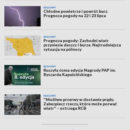
REGIONY
Chłodne powietrze i powrót burz.
Prognoza pogody na 22 i 23 lipca
REGIONY
Prognoza pogody: Zachodni wiatr
przyniesie deszcz i burze. Najtrudniejsza
sytuacja na północy
REGIONY
Ruszyła ósma edycja Nagrody PAP im.
Ryszarda Kapuścińskiego
REGIONY
''Możliwe przerwy w dostawie prądu.
Zabezpiecz rzeczy, które może porwać
wiatr'' - ostrzega RCB