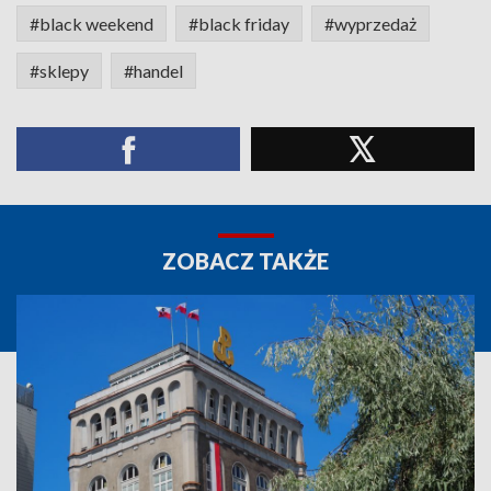
#black weekend
#black friday
#wyprzedaż
#sklepy
#handel
ZOBACZ TAKŻE