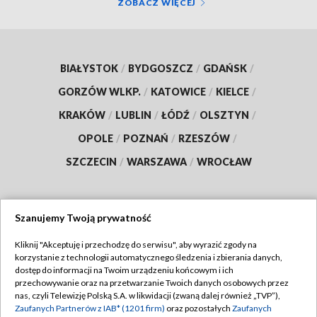
ZOBACZ WIĘCEJ
BIAŁYSTOK
/
BYDGOSZCZ
/
GDAŃSK
/
GORZÓW WLKP.
/
KATOWICE
/
KIELCE
/
KRAKÓW
/
LUBLIN
/
ŁÓDŹ
/
OLSZTYN
/
OPOLE
/
POZNAŃ
/
RZESZÓW
/
SZCZECIN
/
WARSZAWA
/
WROCŁAW
Szanujemy Twoją prywatność
Dołącz do nas:
Kliknij "Akceptuję i przechodzę do serwisu", aby wyrazić zgody na
korzystanie z technologii automatycznego śledzenia i zbierania danych,
TVP
dostęp do informacji na Twoim urządzeniu końcowym i ich
Abonament TVP
przechowywanie oraz na przetwarzanie Twoich danych osobowych przez
Regulamin TVP
nas, czyli Telewizję Polską S.A. w likwidacji (zwaną dalej również „TVP”),
Emisja w TVP
Polityka prywatności
Zaufanych Partnerów z IAB* (1201 firm)
oraz pozostałych
Zaufanych