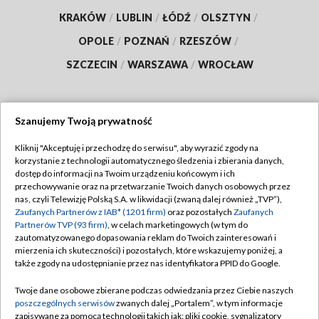
KRAKÓW
/
LUBLIN
/
ŁÓDŹ
/
OLSZTYN
/
OPOLE
/
POZNAŃ
/
RZESZÓW
/
SZCZECIN
/
WARSZAWA
/
WROCŁAW
Szanujemy Twoją prywatność
Dołącz do nas:
Kliknij "Akceptuję i przechodzę do serwisu", aby wyrazić zgody na
korzystanie z technologii automatycznego śledzenia i zbierania danych,
TVP
dostęp do informacji na Twoim urządzeniu końcowym i ich
Abonament TVP
przechowywanie oraz na przetwarzanie Twoich danych osobowych przez
Regulamin TVP
nas, czyli Telewizję Polską S.A. w likwidacji (zwaną dalej również „TVP”),
Emisja w TVP
Zaufanych Partnerów z IAB* (1201 firm)
Polityka prywatności
oraz pozostałych
Zaufanych
Partnerów TVP (93 firm)
, w celach marketingowych (w tym do
Centrum informacji TVP
Moje zgody
zautomatyzowanego dopasowania reklam do Twoich zainteresowań i
mierzenia ich skuteczności) i pozostałych, które wskazujemy poniżej, a
Naziemna Telewizja Cyfrowa
Pomoc
także zgody na udostępnianie przez nas identyfikatora PPID do Google.
Sklep TVP
Biuro reklamy
Twoje dane osobowe zbierane podczas odwiedzania przez Ciebie naszych
Rada Programowa
poszczególnych serwisów
zwanych dalej „Portalem”, w tym informacje
Kontakt
zapisywane za pomocą technologii takich jak: pliki cookie, sygnalizatory