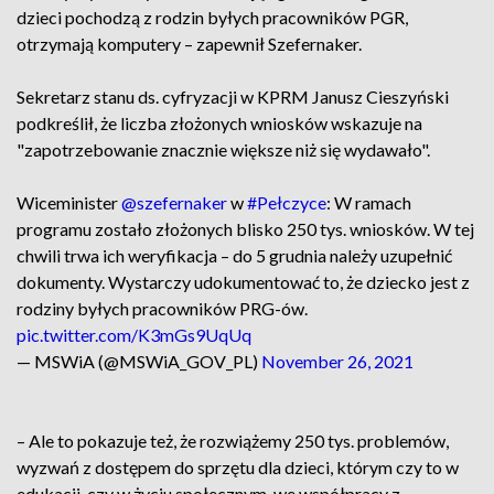
dzieci pochodzą z rodzin byłych pracowników PGR,
otrzymają komputery – zapewnił Szefernaker.
Sekretarz stanu ds. cyfryzacji w KPRM Janusz Cieszyński
podkreślił, że liczba złożonych wniosków wskazuje na
"zapotrzebowanie znacznie większe niż się wydawało".
Wiceminister
@szefernaker
w
#Pełczyce
: W ramach
programu zostało złożonych blisko 250 tys. wniosków. W tej
chwili trwa ich weryfikacja – do 5 grudnia należy uzupełnić
dokumenty. Wystarczy udokumentować to, że dziecko jest z
rodziny byłych pracowników PRG-ów.
pic.twitter.com/K3mGs9UqUq
— MSWiA (@MSWiA_GOV_PL)
November 26, 2021
– Ale to pokazuje też, że rozwiążemy 250 tys. problemów,
wyzwań z dostępem do sprzętu dla dzieci, którym czy to w
edukacji, czy w życiu społecznym, we współpracy z