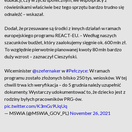
rówieśnikami właściwie bez tego sprzętu bardzo trudno się
odnaleźć – wskazał.
Dodał, że przesuwane są środki z innych działań w ramach
europejskiego programu REACT-EU. – Według naszych
szacunków budżet, który zaalokujemy sięgnie ok. 600 mln zł.
To względnie pierwotnie planowanej kwoty 80 mln bardzo
duży wzrost – zaznaczył Cieszyński.
Wiceminister
@szefernaker
w
#Pełczyce
: W ramach
programu zostało złożonych blisko 250 tys. wniosków. W tej
chwili trwa ich weryfikacja – do 5 grudnia należy uzupełnić
dokumenty. Wystarczy udokumentować to, że dziecko jest z
rodziny byłych pracowników PRG-ów.
pic.twitter.com/K3mGs9UqUq
— MSWiA (@MSWiA_GOV_PL)
November 26, 2021