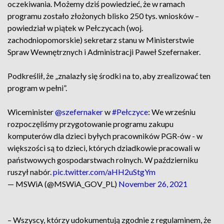
oczekiwania. Możemy dziś powiedzieć, że w ramach
programu zostało złożonych blisko 250 tys. wniosków –
powiedział w piątek w Pełczycach (woj.
zachodniopomorskie) sekretarz stanu w Ministerstwie
Spraw Wewnętrznych i Administracji Paweł Szefernaker.
Podkreślił, że „znalazły się środki na to, aby zrealizować ten
program w pełni”.
Wiceminister
@szefernaker
w
#Pełczyce
: We wrześniu
rozpoczęliśmy przygotowanie programu zakupu
komputerów dla dzieci byłych pracowników PGR-ów - w
większości są to dzieci, których dziadkowie pracowali w
państwowych gospodarstwach rolnych. W październiku
ruszył nabór.
pic.twitter.com/aHH2uStgYm
— MSWiA (@MSWiA_GOV_PL)
November 26, 2021
– Wszyscy, którzy udokumentują zgodnie z regulaminem, że