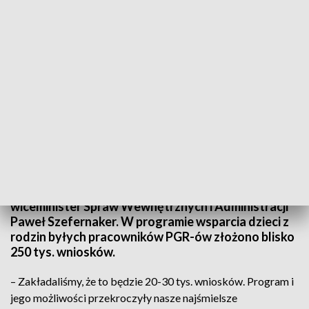
Środki na jeden zestaw komputerowy wyniosą ok. 2,5 tys. zł (fot. PAP/PA)
– Wszyscy, którzy udokumentują, że dzieci
pochodzą z rodzin byłych pracowników PGR,
otrzymają komputery – poinformował w piątek
wiceminister Spraw Wewnętrznych i Administracji
Paweł Szefernaker. W programie wsparcia dzieci z
rodzin byłych pracowników PGR-ów złożono blisko
250 tys. wniosków.
– Zakładaliśmy, że to będzie 20-30 tys. wniosków. Program i
jego możliwości przekroczyły nasze najśmielsze