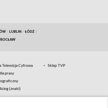
KÓW
/
LUBLIN
/
ŁÓDŹ
/
ROCŁAW
 Telewizja Cyfrowa
Sklep TVP
la prasy
tograficzny
sing (znaki)