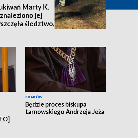
zukiwań Marty K.
znaleziono jej
wszczęła śledztwo,
nia [zdjęcia,
KRAKÓW
Będzie proces biskupa
tarnowskiego Andrzeja Jeża
DEO]