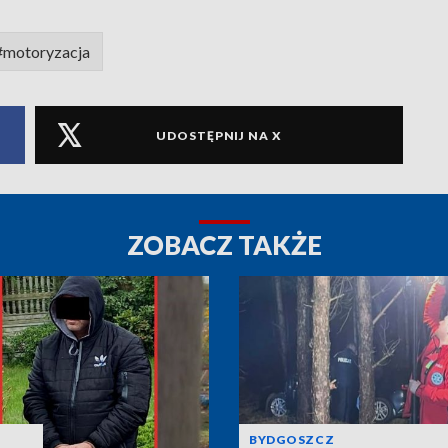
#motoryzacja
UDOSTĘPNIJ NA X
ZOBACZ TAKŻE
BYDGOSZCZ