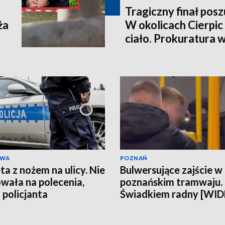
Tragiczny finał pos
ża
W okolicach Cierpic 
ciało. Prokuratura 
kobieta miała obraże
wideo]
AWA
POZNAŃ
ta z nożem na ulicy. Nie
Bulwersujące zajście w
wała na polecenia,
poznańskim tramwaju.
 policjanta
Świadkiem radny [WI