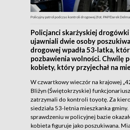
Policyjny patrol podczas kontroli drogowej (fot. PAP/Darek Delm
Policjanci skarżyskiej drogówki
ujawniali dwie osoby poszukiwa
drogowej wpadła 53-latka, któr
pozbawienia wolności. Chwilę p
kobiety, który przyjechał na mie
W czwartkowy wieczór na krajowej „4
Bliżyn (Świętokrzyskie) funkcjonariu
zatrzymali do kontroli toyotę. Za kie
siedziała 53-letnia mieszkanka gminy.
sprawdzeniu w policyjnej bazie okazało
kobieta figuruje jako poszukiwana. Mi