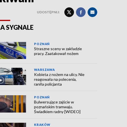
UDOSTĘPNIJ:
A SYGNALE
POZNAŃ
Straszne sceny w zakładzie
pracy. Zaatakował nożem
WARSZAWA
Kobieta z nożem na ulicy. Nie
reagowała na polecenia,
raniła policjanta
POZNAŃ
Bulwersujące zajście w
poznańskim tramwaju.
Świadkiem radny [WIDEO]
KRAKÓW