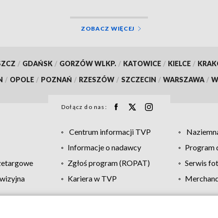
ZOBACZ WIĘCEJ
SZCZ
/
GDAŃSK
/
GORZÓW WLKP.
/
KATOWICE
/
KIELCE
/
KRA
N
/
OPOLE
/
POZNAŃ
/
RZESZÓW
/
SZCZECIN
/
WARSZAWA
/
W
Dołącz do nas:
Centrum informacji TVP
Naziemna
Informacje o nadawcy
Program d
zetargowe
Zgłoś program (ROPAT)
Serwis fo
wizyjna
Kariera w TVP
Merchandi