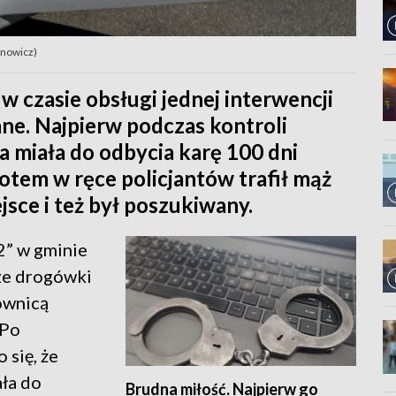
anowicz)
 w czasie obsługi jednej interwencji
ne. Najpierw podczas kontroli
a miała do odbycia karę 100 dni
otem w ręce policjantów trafił mąż
jsce i też był poszukiwany.
2” w gminie
sze drogówki
rownicą
 Po
 się, że
ała do
Brudna miłość. Najpierw go