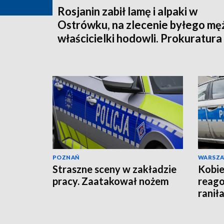
Rosjanin zabił lamę i alpaki w
Ostrówku, na zlecenie byłego mę
właścicielki hodowli. Prokuratura
wysłała akt oskarżenia!
POZNAŃ
WARSZ
Straszne sceny w zakładzie
Kobie
pracy. Zaatakował nożem
reago
raniła