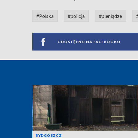
#Polska
#policja
#pieniądze
UDOSTĘPNIJ NA FACEBOOKU
BYDGOSZCZ