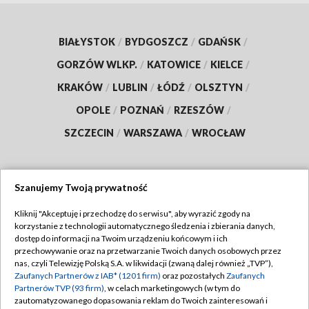
BIAŁYSTOK
/
BYDGOSZCZ
/
GDAŃSK
/
GORZÓW WLKP.
/
KATOWICE
/
KIELCE
/
KRAKÓW
/
LUBLIN
/
ŁÓDŹ
/
OLSZTYN
/
OPOLE
/
POZNAŃ
/
RZESZÓW
/
SZCZECIN
/
WARSZAWA
/
WROCŁAW
Szanujemy Twoją prywatność
Dołącz do nas:
Kliknij "Akceptuję i przechodzę do serwisu", aby wyrazić zgody na
korzystanie z technologii automatycznego śledzenia i zbierania danych,
TVP
dostęp do informacji na Twoim urządzeniu końcowym i ich
Abonament TVP
przechowywanie oraz na przetwarzanie Twoich danych osobowych przez
Regulamin TVP
nas, czyli Telewizję Polską S.A. w likwidacji (zwaną dalej również „TVP”),
Emisja w TVP
Polityka prywatności
Zaufanych Partnerów z IAB* (1201 firm)
oraz pozostałych
Zaufanych
Partnerów TVP (93 firm)
, w celach marketingowych (w tym do
Centrum informacji TVP
Moje zgody
zautomatyzowanego dopasowania reklam do Twoich zainteresowań i