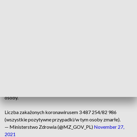
lubelskiego (1209), podkarpackiego (1022), warmińsko-
mazurskiego (977), lubuskiego (768), opolskiego (727),
świętokrzyskiego (646), podlaskiego (639).
Resort przekazał, że 214 informacji o zakażeniach nie
zawiera adresu. Dane te uzupełni inspekcja sanitarna.
Ministerstwo poinformowało też, że na COVID-19 zmarło
96 osób, a z powodu współistnienia COVID-19 z innymi
schorzeniami – 282 chorych.
Z powodu
#COVID19
zmarło 96 osób, natomiast z powodu
współistnienia COVID-19 z innymi schorzeniami zmarły 282
osoby.
Liczba zakażonych koronawirusem 3 487 254/82 986
(wszystkie pozytywne przypadki/w tym osoby zmarłe).
— Ministerstwo Zdrowia (@MZ_GOV_PL)
November 27,
2021