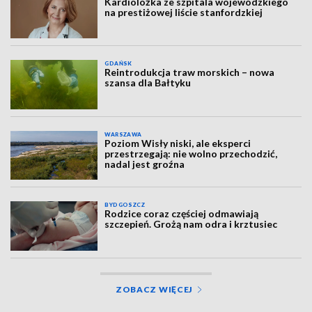
Kardiolożka ze szpitala wojewódzkiego
na prestiżowej liście stanfordzkiej
GDAŃSK
Reintrodukcja traw morskich – nowa
szansa dla Bałtyku
WARSZAWA
Poziom Wisły niski, ale eksperci
przestrzegają: nie wolno przechodzić,
nadal jest groźna
BYDGOSZCZ
Rodzice coraz częściej odmawiają
szczepień. Grożą nam odra i krztusiec
ZOBACZ WIĘCEJ