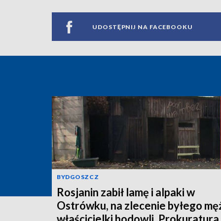
UDOSTĘPNIJ NA FACEBOOKU
BYDGOSZCZ
Rosjanin zabił lamę i alpaki w
Ostrówku, na zlecenie byłego mę
właścicielki hodowli. Prokuratura