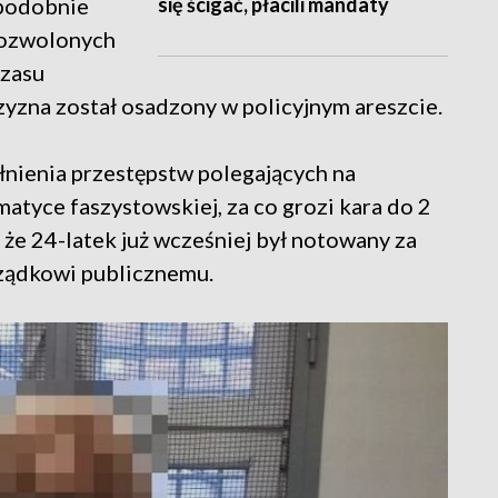
się ścigać, płacili mandaty
opodobnie
dozwolonych
czasu
yzna został osadzony w policyjnym areszcie.
łnienia przestępstw polegających na
atyce faszystowskiej, za co grozi kara do 2
 że 24-latek już wcześniej był notowany za
ządkowi publicznemu.