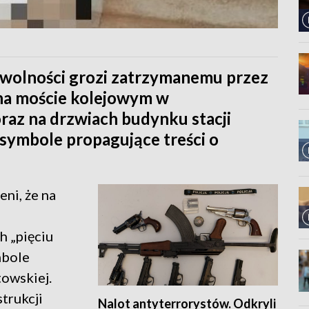
 wolności grozi zatrzymanemu przez
 na moście kolejowym w
raz na drzwiach budynku stacji
symbole propagujące treści o
eni, że na
h „pięciu
mbole
towskiej.
strukcji
Nalot antyterrorystów. Odkryli