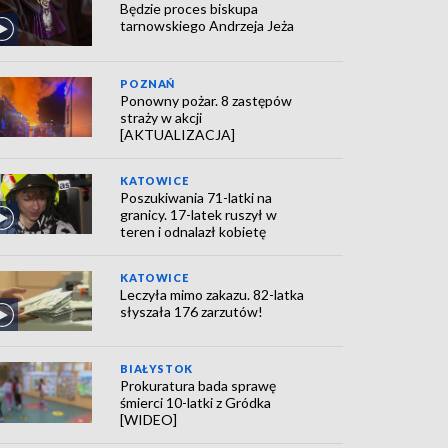
Będzie proces biskupa
tarnowskiego Andrzeja Jeża
POZNAŃ
Ponowny pożar. 8 zastępów
straży w akcji
[AKTUALIZACJA]
KATOWICE
Poszukiwania 71-latki na
granicy. 17-latek ruszył w
teren i odnalazł kobietę
KATOWICE
Leczyła mimo zakazu. 82-latka
słyszała 176 zarzutów!
BIAŁYSTOK
Prokuratura bada sprawę
śmierci 10-latki z Gródka
[WIDEO]