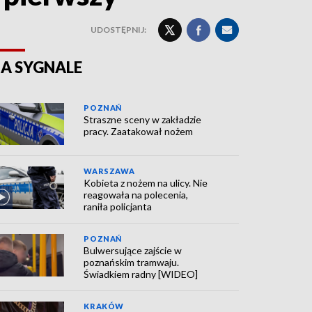
UDOSTĘPNIJ:
A SYGNALE
POZNAŃ
Straszne sceny w zakładzie
pracy. Zaatakował nożem
WARSZAWA
Kobieta z nożem na ulicy. Nie
reagowała na polecenia,
raniła policjanta
POZNAŃ
Bulwersujące zajście w
poznańskim tramwaju.
Świadkiem radny [WIDEO]
KRAKÓW