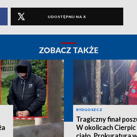
UDOSTĘPNIJ NA X
ZOBACZ TAKŻE
BYDGOSZCZ
Tragiczny finał pos
ża
W okolicach Cierpic 
ciało. Prokuratura 