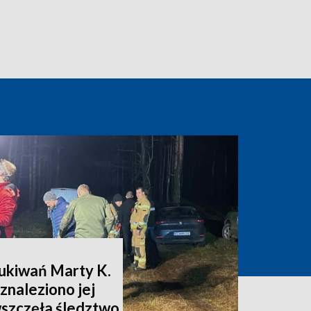
zukiwań Marty K.
znaleziono jej
wszczęła śledztwo,