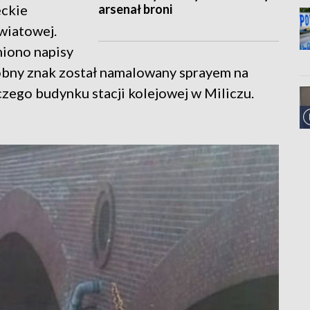
arsenał broni
eckie
wiatowej.
niono napisy
obny znak został namalowany sprayem na
ego budynku stacji kolejowej w Miliczu.