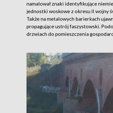
namalował znaki identyfikujące niemi
jednostki woskowe z okresu II wojny ś
Także na metalowych barierkach ujaw
propagujące ustrój faszystowski. Pod
drzwiach do pomieszczenia gospodarcz