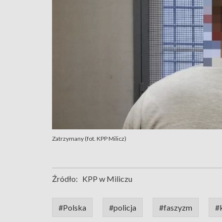
Zatrzymany (fot. KPP Milicz)
Źródło:
KPP w Miliczu
#Polska
#policja
#faszyzm
#