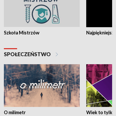
Szkoła Mistrzów
Najpiękniejsze
SPOŁECZEŃSTWO
O milimetr
Wiek to tylko 