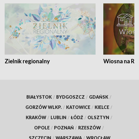
Zielnik regionalny
Wiosna na RO
BIAŁYSTOK
/
BYDGOSZCZ
/
GDAŃSK
/
GORZÓW WLKP.
/
KATOWICE
/
KIELCE
/
KRAKÓW
/
LUBLIN
/
ŁÓDŹ
/
OLSZTYN
/
OPOLE
/
POZNAŃ
/
RZESZÓW
/
SZCZECIN
/
WARSZAWA
/
WROCŁAW