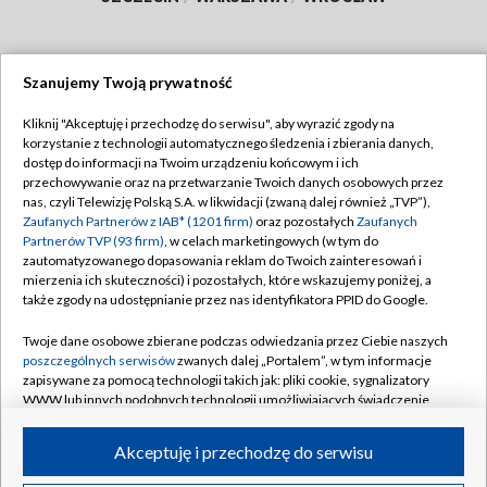
Szanujemy Twoją prywatność
Dołącz do nas:
Kliknij "Akceptuję i przechodzę do serwisu", aby wyrazić zgody na
korzystanie z technologii automatycznego śledzenia i zbierania danych,
TVP
dostęp do informacji na Twoim urządzeniu końcowym i ich
Abonament TVP
przechowywanie oraz na przetwarzanie Twoich danych osobowych przez
Regulamin TVP
nas, czyli Telewizję Polską S.A. w likwidacji (zwaną dalej również „TVP”),
Emisja w TVP
Zaufanych Partnerów z IAB* (1201 firm)
oraz pozostałych
Zaufanych
Polityka prywatności
Partnerów TVP (93 firm)
, w celach marketingowych (w tym do
Centrum informacji TVP
Moje zgody
zautomatyzowanego dopasowania reklam do Twoich zainteresowań i
mierzenia ich skuteczności) i pozostałych, które wskazujemy poniżej, a
Naziemna Telewizja Cyfrowa
Pomoc
także zgody na udostępnianie przez nas identyfikatora PPID do Google.
Sklep TVP
Biuro reklamy
Twoje dane osobowe zbierane podczas odwiedzania przez Ciebie naszych
Rada Programowa
poszczególnych serwisów
zwanych dalej „Portalem”, w tym informacje
Kontakt
zapisywane za pomocą technologii takich jak: pliki cookie, sygnalizatory
System NOS
WWW lub innych podobnych technologii umożliwiających świadczenie
dopasowanych i bezpiecznych usług, personalizację treści oraz reklam,
Informacje o nadawcy
Kanały
udostępnianie funkcji mediów społecznościowych oraz analizowanie
Akceptuję i przechodzę do serwisu
ruchu w Internecie.
Program dla prasy
©2026 Telewizja Polska S.A. w likwidacji