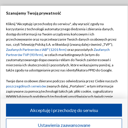
Szanujemy Twoją prywatność
Dołącz do nas:
Kliknij "Akceptuję i przechodzę do serwisu", aby wyrazić zgody na
korzystanie z technologii automatycznego śledzenia i zbierania danych,
TVP
dostęp do informacji na Twoim urządzeniu końcowym i ich
Abonament TVP
przechowywanie oraz na przetwarzanie Twoich danych osobowych przez
Regulamin TVP
nas, czyli Telewizję Polską S.A. w likwidacji (zwaną dalej również „TVP”),
Emisja w TVP
Polityka prywatności
Zaufanych Partnerów z IAB* (1201 firm)
oraz pozostałych
Zaufanych
Partnerów TVP (93 firm)
, w celach marketingowych (w tym do
Centrum informacji TVP
Moje zgody
zautomatyzowanego dopasowania reklam do Twoich zainteresowań i
mierzenia ich skuteczności) i pozostałych, które wskazujemy poniżej, a
Naziemna Telewizja Cyfrowa
Pomoc
także zgody na udostępnianie przez nas identyfikatora PPID do Google.
Sklep TVP
Biuro reklamy
Twoje dane osobowe zbierane podczas odwiedzania przez Ciebie naszych
Rada Programowa
Kontakt
poszczególnych serwisów
zwanych dalej „Portalem”, w tym informacje
zapisywane za pomocą technologii takich jak: pliki cookie, sygnalizatory
System NOS
WWW lub innych podobnych technologii umożliwiających świadczenie
dopasowanych i bezpiecznych usług, personalizację treści oraz reklam,
Informacje o nadawcy
Kanały
udostępnianie funkcji mediów społecznościowych oraz analizowanie
Akceptuję i przechodzę do serwisu
ruchu w Internecie.
Program dla prasy
©2026 Telewizja Polska S.A. w likwidacji
Biuro Reklamy
Twoje dane osobowe zbierane podczas odwiedzania przez Ciebie
Ustawienia zaawansowane
poszczególnych serwisów
na Portalu, takie jak adresy IP, identyfikatory