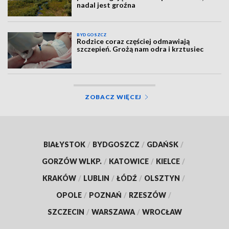
nadal jest groźna
BYDGOSZCZ
Rodzice coraz częściej odmawiają
szczepień. Grożą nam odra i krztusiec
ZOBACZ WIĘCEJ
BIAŁYSTOK
/
BYDGOSZCZ
/
GDAŃSK
/
GORZÓW WLKP.
/
KATOWICE
/
KIELCE
/
KRAKÓW
/
LUBLIN
/
ŁÓDŹ
/
OLSZTYN
/
OPOLE
/
POZNAŃ
/
RZESZÓW
/
SZCZECIN
/
WARSZAWA
/
WROCŁAW