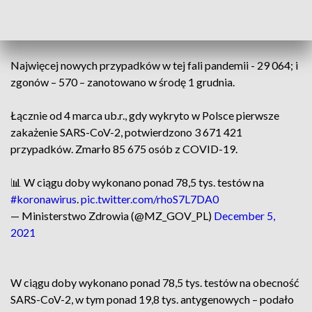
19 osób, natomiast z powodu współistnienia COVID-19 z
innymi schorzeniami zmarło 26 osób..
Najwięcej nowych przypadków w tej fali pandemii - 29 064; i
zgonów – 570 – zanotowano w środę 1 grudnia.
Łącznie od 4 marca ub.r., gdy wykryto w Polsce pierwsze
zakażenie SARS-CoV-2, potwierdzono 3 671 421
przypadków. Zmarło 85 675 osób z COVID-19.
📊 W ciągu doby wykonano ponad 78,5 tys. testów na
#koronawirus
.
pic.twitter.com/rhoS7L7DA0
— Ministerstwo Zdrowia (@MZ_GOV_PL)
December 5,
2021
W ciągu doby wykonano ponad 78,5 tys. testów na obecność
SARS-CoV-2, w tym ponad 19,8 tys. antygenowych – podało