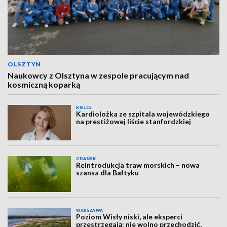
OLSZTYN
Naukowcy z Olsztyna w zespole pracującym nad
kosmiczną koparką
KIELCE
Kardiolożka ze szpitala wojewódzkiego
na prestiżowej liście stanfordzkiej
GDAŃSK
Reintrodukcja traw morskich – nowa
szansa dla Bałtyku
WARSZAWA
Poziom Wisły niski, ale eksperci
przestrzegają: nie wolno przechodzić,