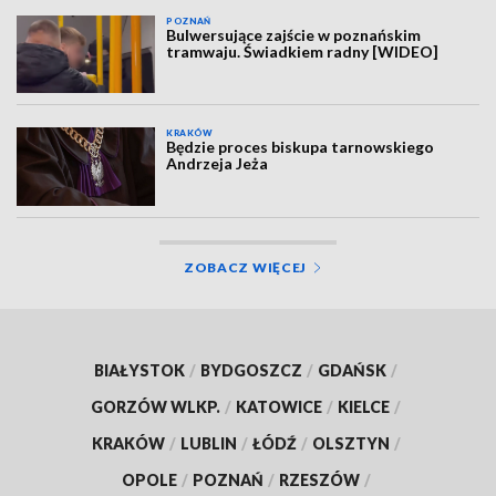
POZNAŃ
Bulwersujące zajście w poznańskim
tramwaju. Świadkiem radny [WIDEO]
KRAKÓW
Będzie proces biskupa tarnowskiego
Andrzeja Jeża
ZOBACZ WIĘCEJ
BIAŁYSTOK
/
BYDGOSZCZ
/
GDAŃSK
/
GORZÓW WLKP.
/
KATOWICE
/
KIELCE
/
KRAKÓW
/
LUBLIN
/
ŁÓDŹ
/
OLSZTYN
/
OPOLE
/
POZNAŃ
/
RZESZÓW
/