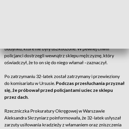
warszawskim Ursusie. Policjanci otrzymali zgłoszenie, z
którego wynikało, że doszło do włamania. – Po przybyciu na
miejsce mundurowi zastali zgłaszającego, który oświadczył,
że system alarmowy wykrywa ruch wewnątrz sklepu –
podkreślił podkom. Karol Cebula.
– Funkcjonariusze sprawdzili wszystkie drzwi i okna
budynku, które nie były uszkodzone. W pewnej chwili
policjanci dostrzegli wewnątrz sklepu mężczyznę, który
oświadczył, że to on się do niego włamał –zaznaczył.
Po zatrzymaniu 32-latek został zatrzymany i przewieziony
do komisariatu w Ursusie.
Podczas przesłuchania przyznał
się, że próbował przed policjantami uciec ze sklepu
przez dach
.
Rzeczniczka Prokuratury Okręgowej w Warszawie
Aleksandra Skrzyniarz poinformowała, że 32-latek usłyszał
zarzuty usiłowania kradzieży z włamaniem oraz zniszczenia