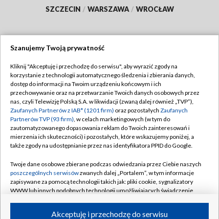
SZCZECIN
/
WARSZAWA
/
WROCŁAW
Szanujemy Twoją prywatność
Dołącz do nas:
Kliknij "Akceptuję i przechodzę do serwisu", aby wyrazić zgody na
korzystanie z technologii automatycznego śledzenia i zbierania danych,
TVP
dostęp do informacji na Twoim urządzeniu końcowym i ich
Abonament TVP
przechowywanie oraz na przetwarzanie Twoich danych osobowych przez
Regulamin TVP
nas, czyli Telewizję Polską S.A. w likwidacji (zwaną dalej również „TVP”),
Emisja w TVP
Polityka prywatności
Zaufanych Partnerów z IAB* (1201 firm)
oraz pozostałych
Zaufanych
Partnerów TVP (93 firm)
, w celach marketingowych (w tym do
Centrum informacji TVP
Moje zgody
zautomatyzowanego dopasowania reklam do Twoich zainteresowań i
mierzenia ich skuteczności) i pozostałych, które wskazujemy poniżej, a
Naziemna Telewizja Cyfrowa
Pomoc
także zgody na udostępnianie przez nas identyfikatora PPID do Google.
Sklep TVP
Biuro reklamy
Twoje dane osobowe zbierane podczas odwiedzania przez Ciebie naszych
Rada Programowa
Kontakt
poszczególnych serwisów
zwanych dalej „Portalem”, w tym informacje
zapisywane za pomocą technologii takich jak: pliki cookie, sygnalizatory
System NOS
WWW lub innych podobnych technologii umożliwiających świadczenie
dopasowanych i bezpiecznych usług, personalizację treści oraz reklam,
Informacje o nadawcy
Kanały
udostępnianie funkcji mediów społecznościowych oraz analizowanie
Akceptuję i przechodzę do serwisu
ruchu w Internecie.
Program dla prasy