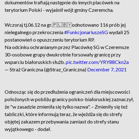
dokumentów trafiają następnie do innych placówek na
terytorium Polski - wyjaśnił wójt gminy Czeremcha.
Wczoraj tj.06.12 na gr.🇵🇱🇧🇾odnotowano 116 prób jej
nielegalnego przekroczenia
#FunkcjonariuszeSG
wydali 25
postanowień o opuszczeniu terytorium RP.
Na odcinku ochranianym przez Placówkę SG w Czeremsze
30-osobowe grupy dwukrotnie forsowały granicę przy
wsparciu białoruskich służb.
pic.twitter.com/YRY88Ckn2a
— Straż Graniczna (@Straz_Graniczna)
December 7, 2021
Odnosząc się do przedłużenia ograniczeń dla miejscowości
położonych w pobliżu granicy polsko-białoruskiej zaznaczył,
że "w zasadzie zmieniła się tylko nazwa". – Zmieniły się też
tabliczki, które informują teraz, że wjeżdża się do strefy
objętej zakazem przebywania zamiast do strefy stanu
wyjątkowego - dodał.