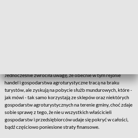
Burmistrz Krynek dodała, że pojawiają się pojedyncze głosy
niezadowolenia, szczególnie w mediach społecznościowych,
jednak stwierdziła, że "nie ma teraz ważniejszej rzeczy niż
bezpieczeństwo granicy RP i naszych mieszkańców". –
Czasami musimy ponieść skutki decyzji odgórnych w postaci
pewnych niedogodności, które mogą nas nie
satysfakcjonować. Jednak uważam, że dyskusje i dywagacje
na ten temat są w większości zbędne - oceniła.
Jednocześnie zwróciła uwagę, że obecnie w tym rejonie
handel i gospodarstwa agroturystyczne tracą na braku
turystów, ale zyskują na pobycie służb mundurowych, które -
jak mówi - tak samo korzystają ze sklepów oraz niektórych
gospodarstw agroturystycznych na terenie gminy, choć zdaje
sobie sprawę z tego, że nie u wszystkich właścicieli
gospodarstw i przedsiębiorców udaje się pokryć w całości,
bądź częściowo poniesione straty finansowe.