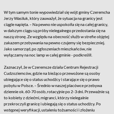
W tym samym tonie wypowiedział się wójt gminy Czeremcha
Jerzy Wasiluk, który zauważył, że sytuacja na granicy jest
ciągle napięta. – Na pewno nie uspokoiła się na całej granicy,
w dalszym ciągu są próby nielegalnego przedostania się na
naszą stronę. Ze względu na obecność służb w strefie objętej
zakazem przebywania na pewno czujemy się bezpieczniej.
Jako samorząd, po zgłoszeniach mieszkańców, nie
wyłączamy na noc lamp w całej gminie - podkreślił.
Zaznaczył, że w Czeremsze działa Centrum Rejestracji
Cudzoziemców, gdzie na bieżąco przewożone są osoby
ubiegające się o status uchodźcy i starające się o prawo
pobytu w Polsce. – Średnio w naszej placówce przebywa
dziennie ok. 60-70 osób, rotacyjnie po 2-3 dni. Przeważnie są
to kobiety z dziećmi, migranci, którzy nielegalnie
przekroczyli granicę i ubiegają się o status uchodźcy. Po
wstępnej weryfikacji, ustaleniu tożsamości i złożeniu