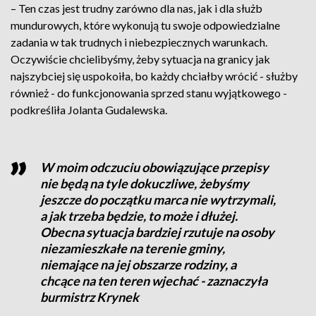
– Ten czas jest trudny zarówno dla nas, jak i dla służb
mundurowych, które wykonują tu swoje odpowiedzialne
zadania w tak trudnych i niebezpiecznych warunkach.
Oczywiście chcielibyśmy, żeby sytuacja na granicy jak
najszybciej się uspokoiła, bo każdy chciałby wrócić - służby
również - do funkcjonowania sprzed stanu wyjątkowego -
podkreśliła Jolanta Gudalewska.
W moim odczuciu obowiązujące przepisy
nie będą na tyle dokuczliwe, żebyśmy
jeszcze do początku marca nie wytrzymali,
a jak trzeba będzie, to może i dłużej.
Obecna sytuacja bardziej rzutuje na osoby
niezamieszkałe na terenie gminy,
niemające na jej obszarze rodziny, a
chcące na ten teren wjechać - zaznaczyła
burmistrz Krynek