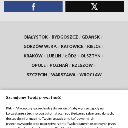
BIAŁYSTOK
/
BYDGOSZCZ
/
GDAŃSK
/
GORZÓW WLKP.
/
KATOWICE
/
KIELCE
/
KRAKÓW
/
LUBLIN
/
ŁÓDŹ
/
OLSZTYN
/
OPOLE
/
POZNAŃ
/
RZESZÓW
/
SZCZECIN
/
WARSZAWA
/
WROCŁAW
Szanujemy Twoją prywatność
Dołącz do nas:
Kliknij "Akceptuję i przechodzę do serwisu", aby wyrazić zgody na
korzystanie z technologii automatycznego śledzenia i zbierania danych,
TVP
dostęp do informacji na Twoim urządzeniu końcowym i ich
Abonament TVP
przechowywanie oraz na przetwarzanie Twoich danych osobowych przez
Regulamin TVP