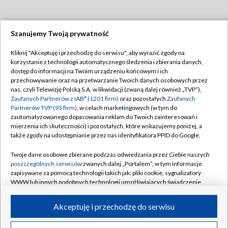
Szanujemy Twoją prywatność
Dołącz do nas:
Kliknij "Akceptuję i przechodzę do serwisu", aby wyrazić zgody na
korzystanie z technologii automatycznego śledzenia i zbierania danych,
TVP
dostęp do informacji na Twoim urządzeniu końcowym i ich
Abonament TVP
przechowywanie oraz na przetwarzanie Twoich danych osobowych przez
Regulamin TVP
nas, czyli Telewizję Polską S.A. w likwidacji (zwaną dalej również „TVP”),
Emisja w TVP
Polityka prywatności
Zaufanych Partnerów z IAB* (1201 firm)
oraz pozostałych
Zaufanych
Partnerów TVP (93 firm)
, w celach marketingowych (w tym do
Centrum informacji TVP
Moje zgody
zautomatyzowanego dopasowania reklam do Twoich zainteresowań i
mierzenia ich skuteczności) i pozostałych, które wskazujemy poniżej, a
Naziemna Telewizja Cyfrowa
Pomoc
także zgody na udostępnianie przez nas identyfikatora PPID do Google.
Sklep TVP
Biuro reklamy
Twoje dane osobowe zbierane podczas odwiedzania przez Ciebie naszych
Rada Programowa
Kontakt
poszczególnych serwisów
zwanych dalej „Portalem”, w tym informacje
zapisywane za pomocą technologii takich jak: pliki cookie, sygnalizatory
System NOS
WWW lub innych podobnych technologii umożliwiających świadczenie
dopasowanych i bezpiecznych usług, personalizację treści oraz reklam,
Informacje o nadawcy
Kanały
udostępnianie funkcji mediów społecznościowych oraz analizowanie
Akceptuję i przechodzę do serwisu
ruchu w Internecie.
Program dla prasy
©2026 Telewizja Polska S.A. w likwidacji
Biuro Reklamy