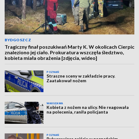
BYDGOSZCZ
Tragiczny finał poszukiwań Marty K. W okolicach Cierpic
znaleziono jej ciało. Prokuratura wszczęła śledztwo,
kobieta miała obrażenia [zdjęcia, wideo]
POZNAŃ
Straszne sceny w zakładzie pracy.
Zaatakował nożem
WARSZAWA
Kobieta z nożem na ulicy. Nie reagowała
na polecenia, raniła policjanta
POZNAŃ
Bulwersujące zajście w poznańskim