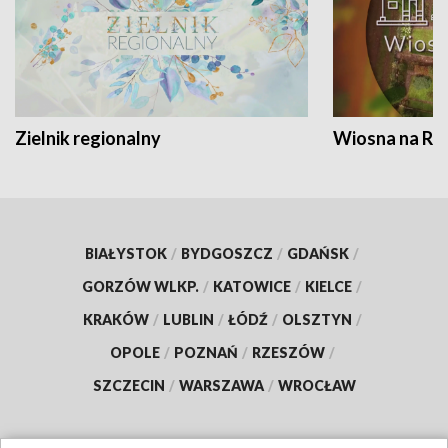
Zielnik regionalny
Wiosna na RO
BIAŁYSTOK
/
BYDGOSZCZ
/
GDAŃSK
/
GORZÓW WLKP.
/
KATOWICE
/
KIELCE
/
KRAKÓW
/
LUBLIN
/
ŁÓDŹ
/
OLSZTYN
/
OPOLE
/
POZNAŃ
/
RZESZÓW
/
SZCZECIN
/
WARSZAWA
/
WROCŁAW