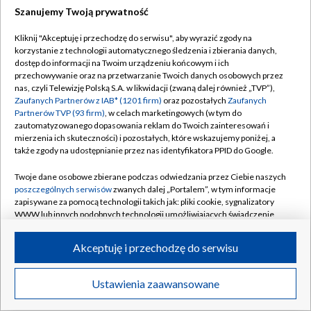
Szanujemy Twoją prywatność
Dołącz do nas:
Kliknij "Akceptuję i przechodzę do serwisu", aby wyrazić zgody na
korzystanie z technologii automatycznego śledzenia i zbierania danych,
TVP
dostęp do informacji na Twoim urządzeniu końcowym i ich
Abonament TVP
przechowywanie oraz na przetwarzanie Twoich danych osobowych przez
Regulamin TVP
nas, czyli Telewizję Polską S.A. w likwidacji (zwaną dalej również „TVP”),
Emisja w TVP
Zaufanych Partnerów z IAB* (1201 firm)
oraz pozostałych
Zaufanych
Polityka prywatności
Partnerów TVP (93 firm)
, w celach marketingowych (w tym do
Centrum informacji TVP
Moje zgody
zautomatyzowanego dopasowania reklam do Twoich zainteresowań i
mierzenia ich skuteczności) i pozostałych, które wskazujemy poniżej, a
Naziemna Telewizja Cyfrowa
Pomoc
także zgody na udostępnianie przez nas identyfikatora PPID do Google.
Sklep TVP
Biuro reklamy
Twoje dane osobowe zbierane podczas odwiedzania przez Ciebie naszych
Rada Programowa
poszczególnych serwisów
zwanych dalej „Portalem”, w tym informacje
Kontakt
zapisywane za pomocą technologii takich jak: pliki cookie, sygnalizatory
System NOS
WWW lub innych podobnych technologii umożliwiających świadczenie
dopasowanych i bezpiecznych usług, personalizację treści oraz reklam,
Informacje o nadawcy
Kanały
udostępnianie funkcji mediów społecznościowych oraz analizowanie
Akceptuję i przechodzę do serwisu
ruchu w Internecie.
Program dla prasy
©2026 Telewizja Polska S.A. w likwidacji
Biuro Reklamy
Twoje dane osobowe zbierane podczas odwiedzania przez Ciebie
Ustawienia zaawansowane
poszczególnych serwisów
na Portalu, takie jak adresy IP, identyfikatory
Ogłoszenie przetargowe
Twoich urządzeń końcowych i identyfikatory plików cookie, informacje o