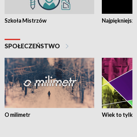
Szkoła Mistrzów
Najpiękniejsze
SPOŁECZEŃSTWO
O milimetr
Wiek to tylko 