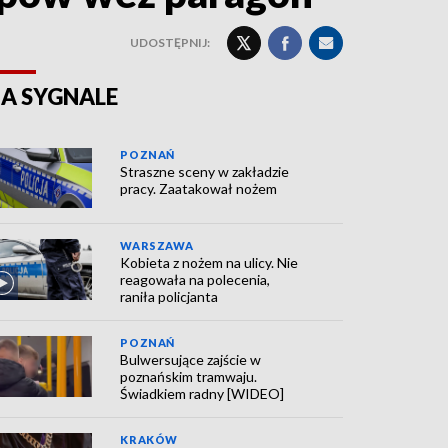
UDOSTĘPNIJ:
A SYGNALE
POZNAŃ
Straszne sceny w zakładzie
pracy. Zaatakował nożem
WARSZAWA
Kobieta z nożem na ulicy. Nie
reagowała na polecenia,
raniła policjanta
POZNAŃ
Bulwersujące zajście w
poznańskim tramwaju.
Świadkiem radny [WIDEO]
KRAKÓW