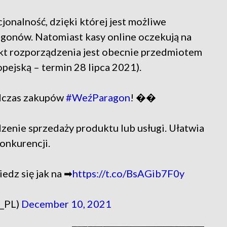
jonalność, dzięki której jest możliwe
gonów. Natomiast kasy online oczekują na
jekt rozporządzenia jest obecnie przedmiotem
pejską – termin 28 lipca 2021).
dczas zakupów
#WeźParagon
! ��
dzenie sprzedaży produktu lub usługi. Ułatwia
konkurencji.
edz się jak na ➡
https://t.co/BsAGib7F0y
_PL)
December 10, 2021