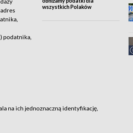
obniżamy podatki dla
edaży
wszystkich Polaków
 adres
atnika,
) podatnika,
la na ich jednoznaczną identyfikację,