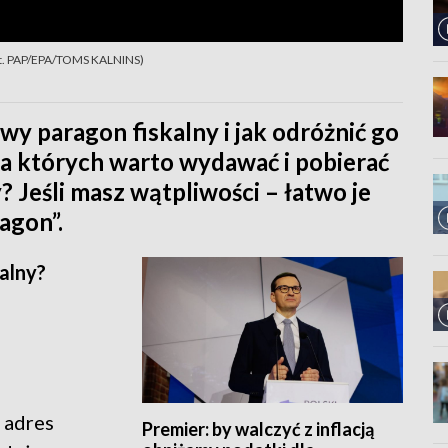
fot. PAP/EPA/TOMS KALNINS)
wy paragon fiskalny i jak odróżnić go
la których warto wydawać i pobierać
 Jeśli masz wątpliwości – łatwo je
agon”.
alny?
 adres
Premier: by walczyć z inflacją