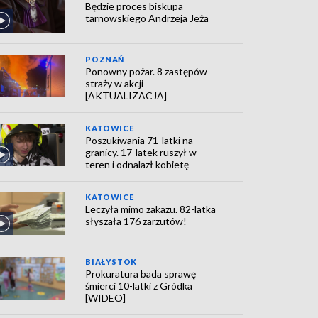
Będzie proces biskupa
tarnowskiego Andrzeja Jeża
POZNAŃ
Ponowny pożar. 8 zastępów
straży w akcji
[AKTUALIZACJA]
KATOWICE
Poszukiwania 71-latki na
granicy. 17-latek ruszył w
teren i odnalazł kobietę
KATOWICE
Leczyła mimo zakazu. 82-latka
słyszała 176 zarzutów!
BIAŁYSTOK
Prokuratura bada sprawę
śmierci 10-latki z Gródka
[WIDEO]